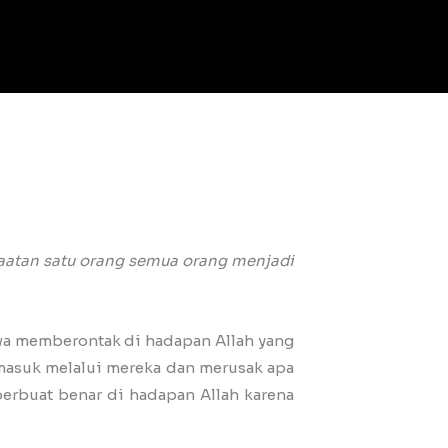
taatan satu orang semua orang menjadi
wa memberontak di hadapan Allah yang
masuk melalui mereka dan merusak apa
 berbuat benar di hadapan Allah karena