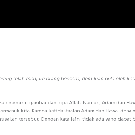
 orang telah menjadi orang berdosa, demikian pula oleh ke
akan menurut gambar dan rupa Allah. Namun, Adam dan Ha
rmasuk kita. Karena ketidaktaatan Adam dan Hawa, dosa 
erusakan tersebut. Dengan kata lain, tidak ada yang dapat