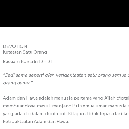
DEVOTION
Ketaatan Satu Orang
Bacaan : Roma 5 : 12 – 21
“Jadi sama seperti oleh ketidaktaatan satu orang semua
orang benar.”
Adam dan Hawa adalah manusia pertama yang Allah cipt
membuat dosa masuk menjangkiti semua umat manusia te
yang ada di dalam dunia ini. Kitapun tidak lepas dari k
ketidaktaatan Adam dan Hawa.