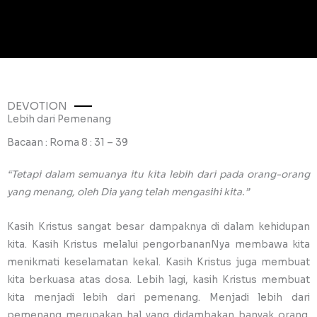
DEVOTION
Lebih dari Pemenang
Bacaan : Roma 8 : 31 – 39
“Tetapi dalam semuanya itu kita lebih dari pada orang-orang
yang menang, oleh Dia yang telah mengasihi kita.”
Kasih Kristus sangat besar dampaknya di dalam kehidupan
kita. Kasih Kristus melalui pengorbananNya membawa kita
menikmati keselamatan kekal. Kasih Kristus juga membuat
kita berkuasa atas dosa. Lebih lagi, kasih Kristus membuat
kita menjadi lebih dari pemenang. Menjadi lebih dari
pemenang merupakan hal yang didambakan banyak orang.