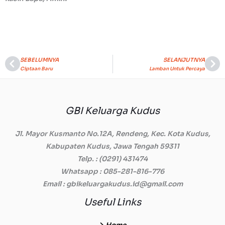
SEBELUMNYA
SELANJUTNYA
Prev
Ne
Ciptaan Baru
Lamban Untuk Percaya
GBI Keluarga Kudus
Jl. Mayor Kusmanto No.12A, Rendeng, Kec. Kota Kudus,
Kabupaten Kudus, Jawa Tengah 59311
Telp.
: (0291) 431474
Whatsapp
: 085-281-816-776
Email
: gbikeluargakudus.id@gmail.com
Useful Links