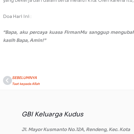
yang bekerja dari dalam serta melalui kita. Oleh karena it
Doa Hari Ini :
“Bapa, aku percaya kuasa FirmanMu sanggup mengubah
kasih Bapa, Amin!”
SEBELUMNYA
Prev
Taat kepada Allah
GBI Keluarga Kudus
Jl. Mayor Kusmanto No.12A, Rendeng, Kec. Kota