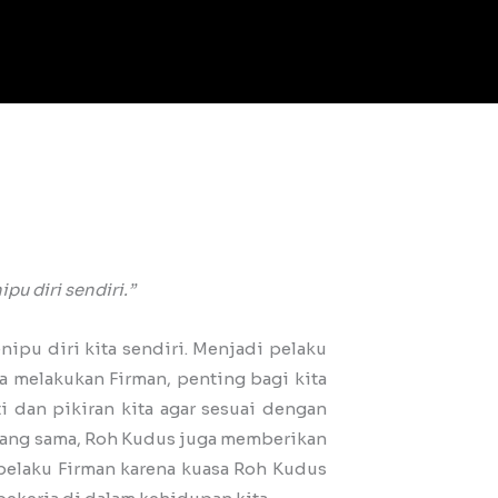
u diri sendiri.”
nipu diri kita sendiri. Menjadi pelaku
a melakukan Firman, penting bagi kita
 dan pikiran kita agar sesuai dengan
 yang sama, Roh Kudus juga memberikan
pelaku Firman karena kuasa Roh Kudus