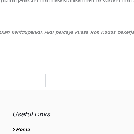
u, jadilah pelaku Firman maka kita akan melihat kuasa Firman
kan kehidupanku. Aku percaya kuasa Roh Kudus bekerja
Useful Links
Home