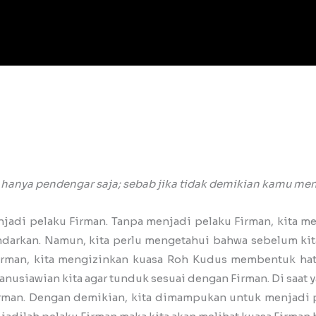
anya pendengar saja; sebab jika tidak demikian kamu menip
njadi pelaku Firman. Tanpa menjadi pelaku Firman, kita me
ndarkan. Namun, kita perlu mengetahui bahwa sebelum kit
rman, kita mengizinkan kuasa Roh Kudus membentuk hati
anusiawian kita agar tunduk sesuai dengan Firman. Di saat
irman. Dengan demikian, kita dimampukan untuk menjadi 