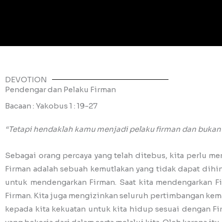
DEVOTION
Pendengar dan Pelaku Firman
Bacaan : Yakobus 1 : 19-27
“Tetapi hendaklah kamu menjadi pelaku firman dan bukan h
Sebagai orang percaya yang telah ditebus, kita perlu me
Firman adalah sebuah kemutlakan yang tidak dapat dihi
untuk mendengarkan Firman. Saat kita mendengarkan Fi
Firman. Kita juga mengizinkan seluruh pertimbangan kem
kepada kita kekuatan untuk kita hidup sesuai dengan F