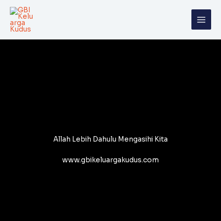
Skip
to
content
Allah Lebih Dahulu Mengasihi Kita
www.gbikeluargakudus.com