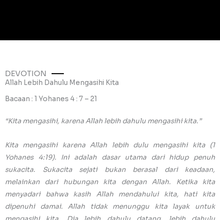
DEVOTION
Allah Lebih Dahulu Mengasihi Kita
Bacaan : 1 Yohanes 4 : 7 – 21
“Kita mengasihi, karena Allah lebih dahulu mengasihi kita.”
Kita mengasihi karena Allah lebih dulu mengasihi kita (1
Yohanes 4:19). Ini adalah dasar utama dari hidup penuh
sukacita. Sukacita sejati bukan berasal dari keadaan,
melainkan dari hubungan kita dengan Allah. Ketika kita
menyadari bahwa kasih Allah mendahului kita, hati kita
dipenuhi damai. Allah tidak menunggu kita layak untuk
mengasihi kita. Dia lebih dahulu datang, lebih dahulu