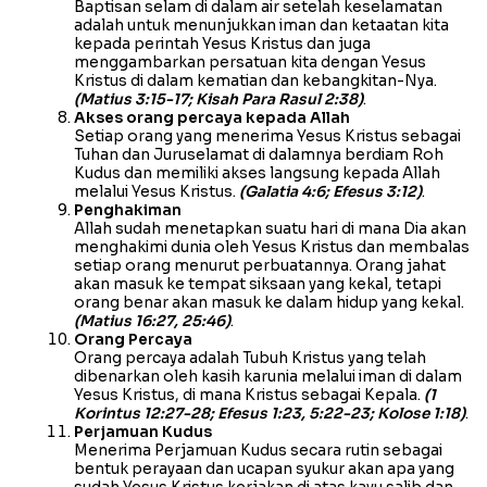
Baptisan selam di dalam air setelah keselamatan
adalah untuk menunjukkan iman dan ketaatan kita
kepada perintah Yesus Kristus dan juga
menggambarkan persatuan kita dengan Yesus
Kristus di dalam kematian dan kebangkitan-Nya.
(Matius 3:15-17; Kisah Para Rasul 2:38)
.
Akses orang percaya kepada Allah
Setiap orang yang menerima Yesus Kristus sebagai
Tuhan dan Juruselamat di dalamnya berdiam Roh
Kudus dan memiliki akses langsung kepada Allah
melalui Yesus Kristus.
(Galatia 4:6; Efesus 3:12)
.
Penghakiman
Allah sudah menetapkan suatu hari di mana Dia akan
menghakimi dunia oleh Yesus Kristus dan membalas
setiap orang menurut perbuatannya. Orang jahat
akan masuk ke tempat siksaan yang kekal, tetapi
orang benar akan masuk ke dalam hidup yang kekal.
(Matius 16:27, 25:46)
.
Orang Percaya
Orang percaya adalah Tubuh Kristus yang telah
dibenarkan oleh kasih karunia melalui iman di dalam
Yesus Kristus, di mana Kristus sebagai Kepala.
(1
Korintus 12:27-28; Efesus 1:23, 5:22-23; Kolose 1:18)
.
Perjamuan Kudus
Menerima Perjamuan Kudus secara rutin sebagai
bentuk perayaan dan ucapan syukur akan apa yang