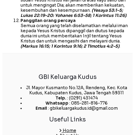
sudah Yesus Kristus kerjakan di atas kayu salib dan
untuk mengingat Dia; akan memberikan kekuatan,
kesembuhan dan kesempurnaan.
(Yesaya 53:1-5;
Lukas 22:19-20: Yohanes 6:53-58; 1 Korintus 11:26)
.
Panggilan orang percaya
Semua orang yang telah diselamatkan melalui iman
kepada Yesus Kristus dipanggil dan diutus kepada
dunia ini untuk memberitakan Injil tentang Yesus
Kristus dan untuk mengasihi dan melayani dunia.
(Markus 16:15; 1 Korintus 9:16; 2 Timotius 4:2-5)
.
GBI Keluarga Kudus
Jl. Mayor Kusmanto No.12A, Rendeng, Kec. Kota
Kudus, Kabupaten Kudus, Jawa Tengah 59311
Telp.
: (0291) 431474
Whatsapp
: 085-281-816-776
Email
: gbikeluargakudus.id@gmail.com
Useful Links
Home