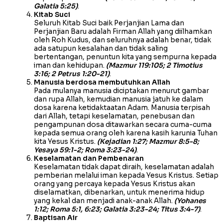
Galatia 5:25)
.
Kitab Suci
Seluruh Kitab Suci baik Perjanjian Lama dan
Perjanjian Baru adalah Firman Allah yang diilhamkan
oleh Roh Kudus, dan seluruhnya adalah benar, tidak
ada satupun kesalahan dan tidak saling
bertentangan, penuntun kita yang sempurna kepada
iman dan kehidupan.
(Mazmur 119:105; 2 Timotius
3:16; 2 Petrus 1:20-21)
.
Manusia berdosa membutuhkan Allah
Pada mulanya manusia diciptakan menurut gambar
dan rupa Allah, kemudian manusia jatuh ke dalam
dosa karena ketidaktaatan Adam. Manusia terpisah
dari Allah, tetapi keselamatan, penebusan dan
pengampunan dosa ditawarkan secara cuma-cuma
kepada semua orang oleh karena kasih karunia Tuhan
kita Yesus Kristus.
(Kejadian 1:27; Mazmur 8:5-8;
Yesaya 59:1-2; Roma 3:23-24)
.
Keselamatan dan Pembenaran
Keselamatan tidak dapat diraih, keselamatan adalah
pemberian melalui iman kepada Yesus Kristus. Setiap
orang yang percaya kepada Yesus Kristus akan
diselamatkan, dibenarkan, untuk menerima hidup
yang kekal dan menjadi anak-anak Allah.
(Yohanes
1:12; Roma 5:1, 6:23; Galatia 3:23-24; Titus 3:4-7)
.
Baptisan Air