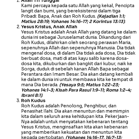
Allah Tri Tunggal
Kami percaya kepada satu Allah yang kekal, Pencipta
langit dan bumi, yang bereksistensi dalam tiga
Pribadi: Bapa, Anak dan Roh Kudus.
(Kejadian 1:1;
Matius 28:19; Yohanes 14:16-17; 2 Korintus 13:13)
.
Yesus Kristus, Anak Allah
Yesus Kristus adalah Anak Allah yang datang ke dalam
dunia ini sebagai Juruselamat dunia. Dikandung dari
Roh Kudus, dilahirkan oleh seorang perawan Maria,
sepenuhnya Allah dan sepenuhnya Manusia. Dia tidak
mengenal dosa, di dalam Dia tidak ada dosa, Dia tidak
berbuat dosa, mati di atas kayu salib karena dosa-
dosa kita, dikuburkan dan bangkit dari kubur, naik ke
Sorga, duduk di sebelah kanan Allah Bapa sebagai
Perantara dan Imam Besar. Dia akan datang kembali
ke dalam dunia ini untuk membawa kita ke tempat di
mana Dia berada.
(Yesaya 9:5; Matius 1:22-23;
Yohanes 14:1-3; Kisah Para Rasul 1:9-11; Roma 1:2-4;
Ibrani 8:1)
.
Roh Kudus
Roh Kudus adalah Penolong, Penghibur, dan
Penasihat Ilahi. Dia akan menuntun dan memimpin
kita dalam seluruh area kehidupan kita. Pekerjaan-
Nya adalah untuk menyatakan kebenaran tentang
Yesus Kristus, menginsafkan kita akan kebenaran
yang memberikan kekuatan dan menuntun kita
kepada pertobatan.
(Yohanes 14:16-17, 16:7-13;