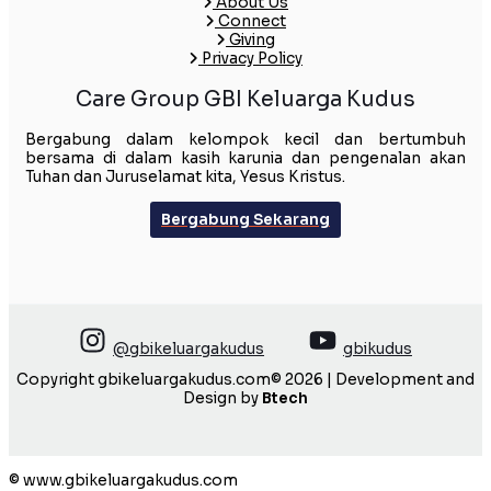
About Us
Connect
Giving
Privacy Policy
Care Group GBI Keluarga Kudus
Bergabung dalam kelompok kecil dan bertumbuh
bersama di dalam kasih karunia dan pengenalan akan
Tuhan dan Juruselamat kita, Yesus Kristus.
Bergabung Sekarang
@gbikeluargakudus
gbikudus
Copyright gbikeluargakudus.com© 2026 | Development and
Design by
Btech
© www.gbikeluargakudus.com