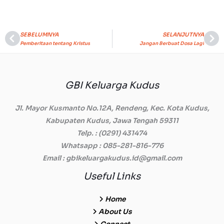
SEBELUMNYA
SELANJUTNYA
Prev
Ne
Pemberitaan tentang Kristus
Jangan Berbuat Dosa Lagi
GBI Keluarga Kudus
Jl. Mayor Kusmanto No.12A, Rendeng, Kec. Kota Kudus,
Kabupaten Kudus, Jawa Tengah 59311
Telp.
: (0291) 431474
Whatsapp
: 085-281-816-776
Email
: gbikeluargakudus.id@gmail.com
Useful Links
Home
About Us