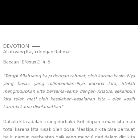
DEVOTION
Allah yang Kaya dengan Rahmat
Bacaan : Efesus 2 : 4-5
“Tetapi Allah yang kaya dengan rahmat, oleh karena kasih-Nya
yang besar, yang dilimpahkan-Nya kepada kita, 5telah
menghidupkan kita bersama-sama dengan Kristus, sekalipun
kita telah mati oleh kesalahan-kesalahan kita – oleh kasih
karunia kamu diselamatkan”
Dahulu kita adalah orang durhaka. Kehidupan rohani kita mati
total karena kita rusak oleh dosa. Meskipun kita bisa berbuat
baik, namun perbuatan baik yang muncul dari dalam diri kita