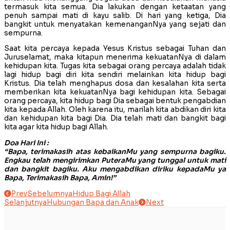
termasuk kita semua. Dia lakukan dengan ketaatan yang
penuh sampai mati di kayu salib. Di hari yang ketiga, Dia
bangkit untuk menyatakan kemenanganNya yang sejati dan
sempurna.
Saat kita percaya kepada Yesus Kristus sebagai Tuhan dan
Juruselamat, maka kitapun menerima kekuatanNya di dalam
kehidupan kita. Tugas kita sebagai orang percaya adalah tidak
lagi hidup bagi diri kita sendiri melainkan kita hidup bagi
Kristus. Dia telah menghapus dosa dan kesalahan kita serta
memberikan kita kekuatanNya bagi kehidupan kita. Sebagai
orang percaya, kita hidup bagi Dia sebagai bentuk pengabdian
kita kepada Allah. Oleh karena itu, marilah kita abdikan diri kita
dan kehidupan kita bagi Dia. Dia telah mati dan bangkit bagi
kita agar kita hidup bagi Allah.
Doa Hari Ini :
“Bapa, terimakasih atas kebaikanMu yang sempurna bagiku.
Engkau telah mengirimkan PuteraMu yang tunggal untuk mati
dan bangkit bagiku. Aku mengabdikan diriku kepadaMu ya
Bapa, Terimakasih Bapa, Amin!”
Prev
Sebelumnya
Hidup Bagi Allah
Selanjutnya
Hubungan Bapa dan Anak
Next