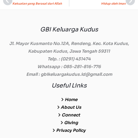
Prev
Ne
Kekuatan yang Berasal dari Allah
Hidup oleh Iman
GBI Keluarga Kudus
Jl. Mayor Kusmanto No.12A, Rendeng, Kec. Kota Kudus,
Kabupaten Kudus, Jawa Tengah 59311
Telp.
: (0291) 431474
Whatsapp
: 085-281-816-776
Email
: gbikeluargakudus.id@gmail.com
Useful Links
Home
About Us
Connect
Giving
Privacy Policy