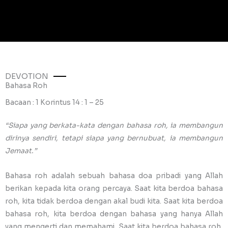
DEVOTION
Bahasa Roh
Bacaan : 1 Korintus 14 : 1 – 25
“Siapa yang berkata-kata dengan bahasa roh, ia membangun
dirinya sendiri, tetapi siapa yang bernubuat, ia membangun
Jemaat.”
Bahasa roh adalah sebuah bahasa doa pribadi yang Allah
berikan kepada kita orang percaya. Saat kita berdoa bahasa
roh, kita tidak berdoa dengan akal budi kita. Saat kita berdoa
bahasa roh, kita berdoa dengan bahasa yang hanya Allah
yang mengerti dan memahami. Saat kita berdoa bahasa roh,