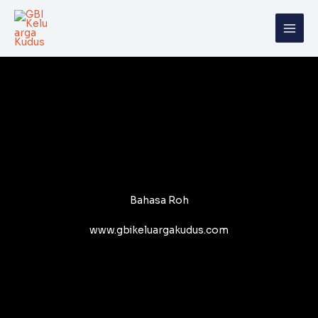
Skip
to
content
Bahasa Roh
www.gbikeluargakudus.com