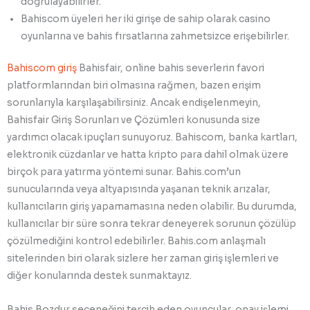
doğrulayabilirler.
Bahiscom üyeleri her iki girişe de sahip olarak casino
oyunlarına ve bahis fırsatlarına zahmetsizce erişebilirler.
Bahiscom giriş
Bahisfair, online bahis severlerin favori
platformlarından biri olmasına rağmen, bazen erişim
sorunlarıyla karşılaşabilirsiniz. Ancak endişelenmeyin,
Bahisfair Giriş Sorunları ve Çözümleri konusunda size
yardımcı olacak ipuçları sunuyoruz. Bahiscom, banka kartları,
elektronik cüzdanlar ve hatta kripto para dahil olmak üzere
birçok para yatırma yöntemi sunar. Bahis.com’un
sunucularında veya altyapısında yaşanan teknik arızalar,
kullanıcıların giriş yapamamasına neden olabilir. Bu durumda,
kullanıcılar bir süre sonra tekrar deneyerek sorunun çözülüp
çözülmediğini kontrol edebilirler. Bahis.com anlaşmalı
sitelerinden biri olarak sizlere her zaman giriş işlemleri ve
diğer konularında destek sunmaktayız.
Bahis Bozdur seçeneğini tercih eden oyuncular, onay işlemi