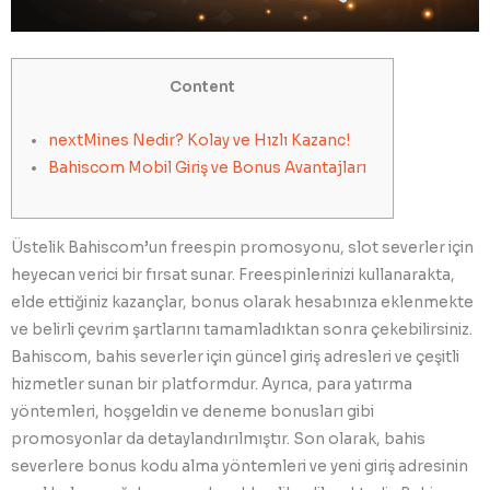
Content
nextMines Nedir? Kolay ve Hızlı Kazanc!
Bahiscom Mobil Giriş ve Bonus Avantajları
Üstelik Bahiscom’un freespin promosyonu, slot severler için
heyecan verici bir fırsat sunar. Freespinlerinizi kullanarakta,
elde ettiğiniz kazançlar, bonus olarak hesabınıza eklenmekte
ve belirli çevrim şartlarını tamamladıktan sonra çekebilirsiniz.
Bahiscom, bahis severler için güncel giriş adresleri ve çeşitli
hizmetler sunan bir platformdur. Ayrıca, para yatırma
yöntemleri, hoşgeldin ve deneme bonusları gibi
promosyonlar da detaylandırılmıştır. Son olarak, bahis
severlere bonus kodu alma yöntemleri ve yeni giriş adresinin