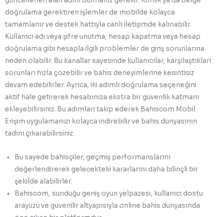
güncellenen alan adını bulmanız gerekir. Kimlik ya da belge
doğrulama gerektiren işlemler de mobilde kolayca
tamamlanır ve destek hattıyla canlı iletişimde kalınabilir.
Kullanıcı adı veya şifre unutma, hesap kapatma veya hesap
doğrulama gibi hesapla ilgili problemler de giriş sorunlarına
neden olabilir. Bu kanallar sayesinde kullanıcılar, karşılaştıkları
sorunları hızla çözebilir ve bahis deneyimlerine kesintisiz
devam edebilirler. Ayrıca, iki adımlı doğrulama seçeneğini
aktif hale getirerek hesabınıza ekstra bir güvenlik katmanı
ekleyebilirsiniz. Bu adımları takip ederek Bahiscom Mobil
Erişim uygulamanızı kolayca indirebilir ve bahis dünyasının
tadını çıkarabilirsiniz.
Bu sayede bahisçiler, geçmiş performanslarını
değerlendirerek gelecekteki kararlarını daha bilinçli bir
şekilde alabilirler.
Bahiscom, sunduğu geniş oyun yelpazesi, kullanıcı dostu
arayüzü ve güvenilir altyapısıyla online bahis dünyasında