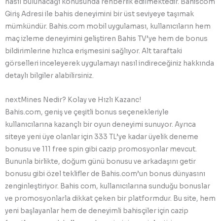
nasıl bulunacağı konusunda rehberlik edilmektedir. Bahiscom
Giriş Adresi ile bahis deneyimini bir üst seviyeye taşımak
mümkündür. Bahis.com mobil uygulaması, kullanıcıların hem
maç izleme deneyimini geliştiren Bahis TV’ye hem de bonus
bildirimlerine hızlıca erişmesini sağlıyor. Alt taraftaki
görselleri inceleyerek uygulamayı nasıl indireceğiniz hakkında
detaylı bilgiler alabilirsiniz.
nextMines Nedir? Kolay ve Hızlı Kazanc!
Bahis.com, geniş ve çeşitli bonus seçenekleriyle
kullanıcılarına kazançlı bir oyun deneyimi sunuyor. Ayrıca
siteye yeni üye olanlar için 333 TL’ye kadar üyelik deneme
bonusu ve 111 free spin gibi cazip promosyonlar mevcut.
Bununla birlikte, doğum günü bonusu ve arkadaşını getir
bonusu gibi özel teklifler de Bahis.com’un bonus dünyasını
zenginleştiriyor. Bahis com, kullanıcılarına sunduğu bonuslar
ve promosyonlarla dikkat çeken bir platformdur. Bu site, hem
yeni başlayanlar hem de deneyimli bahisçiler için cazip