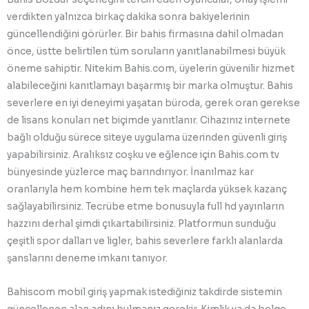
verdikten yalnızca birkaç dakika sonra bakiyelerinin
güncellendiğini görürler. Bir bahis firmasına dahil olmadan
önce, üstte belirtilen tüm soruların yanıtlanabilmesi büyük
öneme sahiptir. Nitekim Bahis.com, üyelerin güvenilir hizmet
alabileceğini kanıtlamayı başarmış bir marka olmuştur. Bahis
severlere en iyi deneyimi yaşatan büroda, gerek oran gerekse
de lisans konuları net biçimde yanıtlanır. Cihazınız internete
bağlı olduğu sürece siteye uygulama üzerinden güvenli giriş
yapabilirsiniz. Aralıksız coşku ve eğlence için Bahis.com tv
bünyesinde yüzlerce maç barındırıyor. İnanılmaz kar
oranlarıyla hem kombine hem tek maçlarda yüksek kazanç
sağlayabilirsiniz. Tecrübe etme bonusuyla full hd yayınların
hazzını derhal şimdi çıkartabilirsiniz. Platformun sunduğu
çeşitli spor dalları ve ligler, bahis severlere farklı alanlarda
şanslarını deneme imkanı tanıyor.
Bahiscom mobil giriş yapmak istediğiniz takdirde sistemin