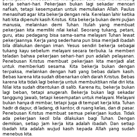
kerja sehari-hari. Pekerjaan bukan lagi sekadar mencari
nafkah, tetapi kesempatan untuk memuliakan Allah. Paulus
menasihati agar kita bekerja dengan rela. Kerelaan lahir ketika
hati kita dipenuhi kasih Kristus. Kita bekerja bukan demi pujian
manusia, melainkan demi Tuhan. Itulah yang membuat
pekerjaan kita memiliki nilai kekal. Seorang tukang, petani,
guru, atau pedagang bisa sama-sama melayani Tuhan lewat
pekerjaannya. Kerja yang sederhana pun bisa menjadi ibadah
bila dilakukan dengan iman. Yesus sendiri bekerja sebagai
tukang kayu sebelum melayani secara terbuka. Ia memberi
teladan bahwa pekerjaan sehari-hari pun adalah pelayanan.
Penebusan Kristus membuat pekerjaan kita menjadi alat
untuk memberkati sesama. Kita bekerja bukan dengan
terpaksa, melainkan dengan hati yang bebas dalam kasih.
Bebas karena kita sudah dibenarkan oleh darah Kristus. Bebas
karena kita tidak lagi bekerja untuk membuktikan nilai diri kita.
Nilai kita sudah ditentukan di salib. Karena itu, bekerja bukan
lagi beban, tetapi anugerah. Bekerja bukan lagi sekadar
tanggung jawab, tetapi kesempatan untuk melayani. Melayani
bukan hanya di mimbar, tetapi juga di tempat kerja kita. Tuhan
hadir di dapur, di ladang, di kantor, di ruang kelas, dan di pasar.
Penebusan Kristus membuat semua pekerjaan kudus. Tidak
ada pekerjaan kecil bila dilakukan bagi Tuhan. Dengan
demikian, setiap jam kerja kita adalah ibadah. Dan setiap
ibadah kita adalah wujud kasih kepada Allah yang sudah
menebus kita.