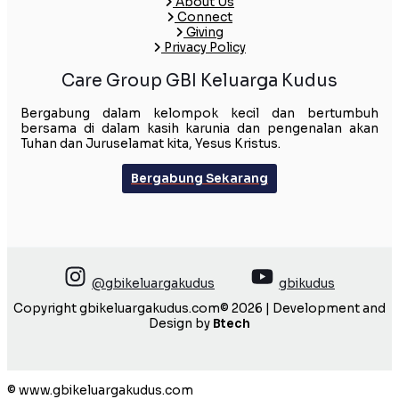
About Us
Connect
Giving
Privacy Policy
Care Group GBI Keluarga Kudus
Bergabung dalam kelompok kecil dan bertumbuh
bersama di dalam kasih karunia dan pengenalan akan
Tuhan dan Juruselamat kita, Yesus Kristus.
Bergabung Sekarang
@gbikeluargakudus
gbikudus
Copyright gbikeluargakudus.com© 2026 | Development and
Design by
Btech
© www.gbikeluargakudus.com