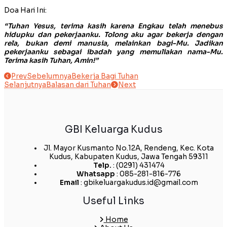
Doa Hari Ini:
“Tuhan Yesus, terima kasih karena Engkau telah menebus
hidupku dan pekerjaanku. Tolong aku agar bekerja dengan
rela, bukan demi manusia, melainkan bagi-Mu. Jadikan
pekerjaanku sebagai ibadah yang memuliakan nama-Mu.
Terima kasih Tuhan, Amin!”
Prev
Sebelumnya
Bekerja Bagi Tuhan
Selanjutnya
Balasan dari Tuhan
Next
GBI Keluarga Kudus
Jl. Mayor Kusmanto No.12A, Rendeng, Kec. Kota
Kudus, Kabupaten Kudus, Jawa Tengah 59311
Telp.
: (0291) 431474
Whatsapp
: 085-281-816-776
Email
: gbikeluargakudus.id@gmail.com
Useful Links
Home