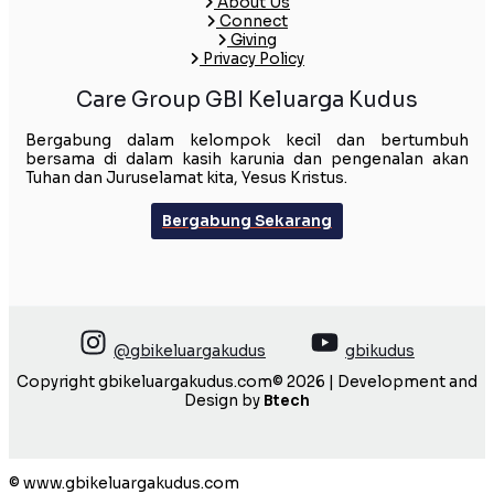
About Us
Connect
Giving
Privacy Policy
Care Group GBI Keluarga Kudus
Bergabung dalam kelompok kecil dan bertumbuh
bersama di dalam kasih karunia dan pengenalan akan
Tuhan dan Juruselamat kita, Yesus Kristus.
Bergabung Sekarang
@gbikeluargakudus
gbikudus
Copyright gbikeluargakudus.com© 2026 | Development and
Design by
Btech
© www.gbikeluargakudus.com