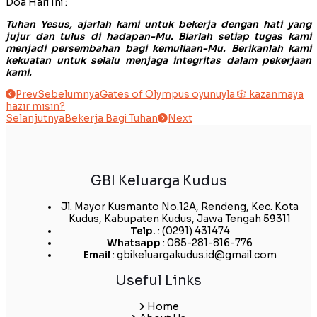
Doa Hari Ini :
Tuhan Yesus, ajarlah kami untuk bekerja dengan hati yang
jujur dan tulus di hadapan-Mu. Biarlah setiap tugas kami
menjadi persembahan bagi kemuliaan-Mu. Berikanlah kami
kekuatan untuk selalu menjaga integritas dalam pekerjaan
kami.
Prev
Sebelumnya
Gates of Olympus oyunuyla 🎲 kazanmaya
hazır mısın?
Selanjutnya
Bekerja Bagi Tuhan
Next
GBI Keluarga Kudus
Jl. Mayor Kusmanto No.12A, Rendeng, Kec. Kota
Kudus, Kabupaten Kudus, Jawa Tengah 59311
Telp.
: (0291) 431474
Whatsapp
: 085-281-816-776
Email
: gbikeluargakudus.id@gmail.com
Useful Links
Home