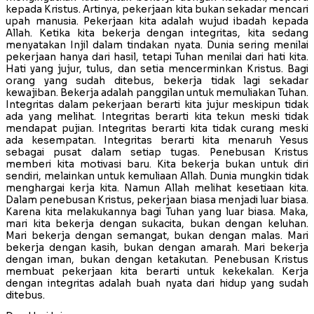
kepada Kristus. Artinya, pekerjaan kita bukan sekadar mencari
upah manusia. Pekerjaan kita adalah wujud ibadah kepada
Allah. Ketika kita bekerja dengan integritas, kita sedang
menyatakan Injil dalam tindakan nyata. Dunia sering menilai
pekerjaan hanya dari hasil, tetapi Tuhan menilai dari hati kita.
Hati yang jujur, tulus, dan setia mencerminkan Kristus. Bagi
orang yang sudah ditebus, bekerja tidak lagi sekadar
kewajiban. Bekerja adalah panggilan untuk memuliakan Tuhan.
Integritas dalam pekerjaan berarti kita jujur meskipun tidak
ada yang melihat. Integritas berarti kita tekun meski tidak
mendapat pujian. Integritas berarti kita tidak curang meski
ada kesempatan. Integritas berarti kita menaruh Yesus
sebagai pusat dalam setiap tugas. Penebusan Kristus
memberi kita motivasi baru. Kita bekerja bukan untuk diri
sendiri, melainkan untuk kemuliaan Allah. Dunia mungkin tidak
menghargai kerja kita. Namun Allah melihat kesetiaan kita.
Dalam penebusan Kristus, pekerjaan biasa menjadi luar biasa.
Karena kita melakukannya bagi Tuhan yang luar biasa. Maka,
mari kita bekerja dengan sukacita, bukan dengan keluhan.
Mari bekerja dengan semangat, bukan dengan malas. Mari
bekerja dengan kasih, bukan dengan amarah. Mari bekerja
dengan iman, bukan dengan ketakutan. Penebusan Kristus
membuat pekerjaan kita berarti untuk kekekalan. Kerja
dengan integritas adalah buah nyata dari hidup yang sudah
ditebus.