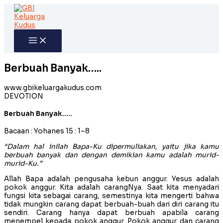
Skip
to
content
Berbuah Banyak…..
www.gbikeluargakudus.com
DEVOTION
Berbuah Banyak…..
Bacaan : Yohanes 15 : 1–8
“Dalam hal inilah Bapa-Ku dipermuliakan, yaitu jika kamu
berbuah banyak dan dengan demikian kamu adalah murid-
murid-Ku.”
Allah Bapa adalah pengusaha kebun anggur. Yesus adalah
pokok anggur. Kita adalah carangNya. Saat kita menyadari
fungsi kita sebagai carang, semestinya kita mengerti bahwa
tidak mungkin carang dapat berbuah-buah dari diri carang itu
sendiri. Carang hanya dapat berbuah apabila carang
menempel kepada pokok anggur. Pokok anggur dan carang