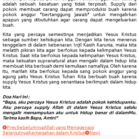
adalah sebuah kesatuan yang tidak terpisah. Supply dari
pokok membuat carang dapat memproduksi buah karena
pokok anggur “bertanggung jawab” untuk mengalirkan
apapun yang dibutuhkan agar carang dapat mengeluarkan
buah.
Kita yang percaya semestinya menjadikan Yesus Kristus
sebagai sumber kehidupan kita. Dengan kita terus menerus
tenggelam di dalam kebenaran Injil Kasih Karunia, maka kita
melatih pikiran kita agar berfokus kepada kelimpahan Yesus
Kristus. Saat kita berfokus kepada kelimpahan Yesus Kristus,
maka kekuatan supranatural akan mengalir dalam hidup kita
membuat kita berbuah demi kemuliaan namaNya. Oleh karena
itu, marilah kita berfokus kepada sang pokok anggur yang
agung yaitu Yesus Kristus Tuhan. Kita berbuah buah karena
supply Yesus Kristus yang senantiasa berlimpah dalam hidup
kita.
Doa Hari Ini :
“Bapa, aku percaya Yesus Kristus adalah pokok kehidupanku.
Aku percaya supply Allah di dalam Yesus Kristus selalu
mengalir memampukan aku untuk hidup benar di dalamMu.
Terima kasih Bapa, Amin!”
Prev
Sebelumnya
Allah yang Menggenapi
Selanjutnya
Kemegahan dalam Kristus
Next