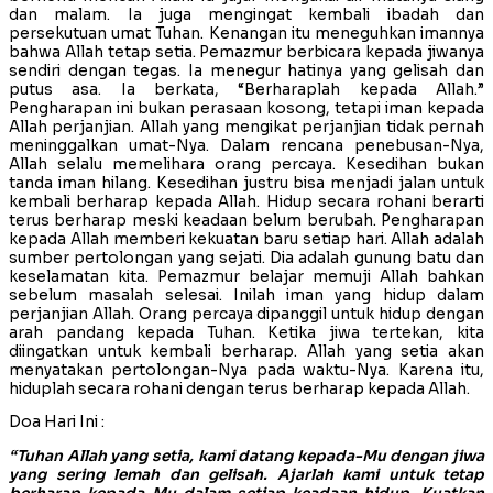
dan malam. Ia juga mengingat kembali ibadah dan
persekutuan umat Tuhan. Kenangan itu meneguhkan imannya
bahwa Allah tetap setia. Pemazmur berbicara kepada jiwanya
sendiri dengan tegas. Ia menegur hatinya yang gelisah dan
putus asa. Ia berkata, “Berharaplah kepada Allah.”
Pengharapan ini bukan perasaan kosong, tetapi iman kepada
Allah perjanjian. Allah yang mengikat perjanjian tidak pernah
meninggalkan umat-Nya. Dalam rencana penebusan-Nya,
Allah selalu memelihara orang percaya. Kesedihan bukan
tanda iman hilang. Kesedihan justru bisa menjadi jalan untuk
kembali berharap kepada Allah. Hidup secara rohani berarti
terus berharap meski keadaan belum berubah. Pengharapan
kepada Allah memberi kekuatan baru setiap hari. Allah adalah
sumber pertolongan yang sejati. Dia adalah gunung batu dan
keselamatan kita. Pemazmur belajar memuji Allah bahkan
sebelum masalah selesai. Inilah iman yang hidup dalam
perjanjian Allah. Orang percaya dipanggil untuk hidup dengan
arah pandang kepada Tuhan. Ketika jiwa tertekan, kita
diingatkan untuk kembali berharap. Allah yang setia akan
menyatakan pertolongan-Nya pada waktu-Nya. Karena itu,
hiduplah secara rohani dengan terus berharap kepada Allah.
Doa Hari Ini :
“Tuhan Allah yang setia, kami datang kepada-Mu dengan jiwa
yang sering lemah dan gelisah. Ajarlah kami untuk tetap