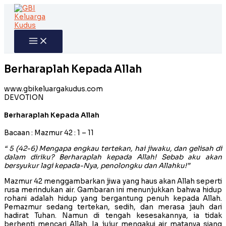
Skip
to
content
Berharaplah Kepada Allah
www.gbikeluargakudus.com
DEVOTION
Berharaplah Kepada Allah
Bacaan : Mazmur 42 : 1 – 11
“ 5 (42-6) Mengapa engkau tertekan, hai jiwaku, dan gelisah di
dalam diriku? Berharaplah kepada Allah! Sebab aku akan
bersyukur lagi kepada-Nya, penolongku dan Allahku!”
Mazmur 42 menggambarkan jiwa yang haus akan Allah seperti
rusa merindukan air. Gambaran ini menunjukkan bahwa hidup
rohani adalah hidup yang bergantung penuh kepada Allah.
Pemazmur sedang tertekan, sedih, dan merasa jauh dari
hadirat Tuhan. Namun di tengah kesesakannya, ia tidak
berhenti mencari Allah. Ia jujur mengakui air matanya siang