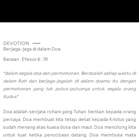
DEVOTION
Berjaga-jaga di dalam Doa
Bacaan : Efesus 6 : 18
“dalam segala doa dan permohonan. Berdoalah setiap waktu di
dalam Roh dan berjaga-jagalah di dalam doamu itu dengan
permohonan yang tak putus-putusnya untuk segala orang
Kudus”
Doa adalah senjata rohani yang Tuhan berikan kepada orang
percaya. Doa membuat kita tetap dekat kepada Kristus yang
sudah menang atas kuasa dosa dan maut. Doa menolong kita
untuk kuat ketika pencobaan datang. Doa membuka mata