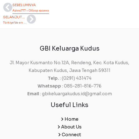
SEBELUMNYA
Prev
Next
Azino777 – Обзор казино
SELANJUTNYA
Türkiye’de en çok kazandıran seçeneklerden Alev casino güncel giriş linki
GBI Keluarga Kudus
Jl. Mayor Kusmanto No.12A, Rendeng, Kec. Kota Kudus,
Kabupaten Kudus, Jawa Tengah 59311
Telp.
: (0291) 431474
Whatsapp
: 085-281-816-776
Email
: gbikeluargakudus.id@gmail.com
Useful Links
Home
About Us
Connect