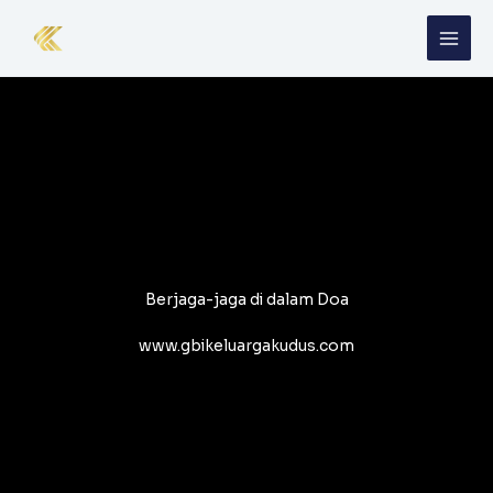
Skip
to
content
Berjaga-jaga di dalam Doa
www.gbikeluargakudus.com