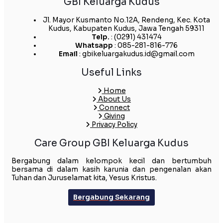
GBI Keluarga Kudus
Jl. Mayor Kusmanto No.12A, Rendeng, Kec. Kota
Kudus, Kabupaten Kudus, Jawa Tengah 59311
Telp.
: (0291) 431474
Whatsapp
: 085-281-816-776
Email
: gbikeluargakudus.id@gmail.com
Useful Links
Home
About Us
Connect
Giving
Privacy Policy
Care Group GBI Keluarga Kudus
Bergabung dalam kelompok kecil dan bertumbuh
bersama di dalam kasih karunia dan pengenalan akan
Tuhan dan Juruselamat kita, Yesus Kristus.
Bergabung Sekarang