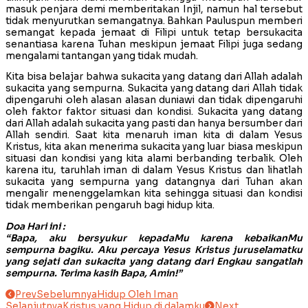
masuk penjara demi memberitakan Injil, namun hal tersebut
tidak menyurutkan semangatnya. Bahkan Pauluspun memberi
semangat kepada jemaat di Filipi untuk tetap bersukacita
senantiasa karena Tuhan meskipun jemaat Filipi juga sedang
mengalami tantangan yang tidak mudah.
Kita bisa belajar bahwa sukacita yang datang dari Allah adalah
sukacita yang sempurna. Sukacita yang datang dari Allah tidak
dipengaruhi oleh alasan alasan duniawi dan tidak dipengaruhi
oleh faktor faktor situasi dan kondisi. Sukacita yang datang
dari Allah adalah sukacita yang pasti dan hanya bersumber dari
Allah sendiri. Saat kita menaruh iman kita di dalam Yesus
Kristus, kita akan menerima sukacita yang luar biasa meskipun
situasi dan kondisi yang kita alami berbanding terbalik. Oleh
karena itu, taruhlah iman di dalam Yesus Kristus dan lihatlah
sukacita yang sempurna yang datangnya dari Tuhan akan
mengalir menenggelamkan kita sehingga situasi dan kondisi
tidak memberikan pengaruh bagi hidup kita.
Doa Hari ini :
“Bapa, aku bersyukur kepadaMu karena kebaikanMu
sempurna bagiku. Aku percaya Yesus Kristus juruselamatku
yang sejati dan sukacita yang datang dari Engkau sangatlah
sempurna. Terima kasih Bapa, Amin!”
Prev
Sebelumnya
Hidup Oleh Iman
Selanjutnya
Kristus yang Hidup di dalamku
Next