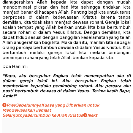
dianugerahkan Allah kepada kita dapat dengan mudah
mendominasi pikiran dan hati kita sehingga tindakan kita
menjadi benar di hadapan Allah. Penting bagi kita untuk terus
berproses di dalam kedewasaan Kristus karena tanpa
demikian, kita tidak akan menjadi dewasa rohani. Gereja lokal
adalah tempat yang Allah berikan untuk kita bisa bertumbuh
secara rohani di dalam Yesus Kristus. Dengan demikian, kita
dapat hidup sesuai dengan panggilan keselamatan yang telah
Allah anugerahkan bagi kita. Maka dari itu, marilah kita sebagai
orang percaya bertumbuh dewasa di dalam Yesus Kristus. Kita
bertumbuh melalui gereja lokal kita melalui bimbingan
pemimpin rohani yang telah Allah berikan kepada kita.
Doa Hari Ini :
“Bapa, aku bersyukur Engkau telah menempatkan aku di
dalam gereja lokal ini. Aku bersyukur Engkau telah
memberikan kepadaku pemimbing rohani. Aku percara aku
pasti bertumbuh dewasa di dalam Yesus. Terima kasih Bapa,
Amin!”
Prev
Sebelumnya
Kuasa yang Diberikan untuk
Mendewasakan Jemaat
Selanjutnya
Bertumbuh ke Arah Kristus
Next