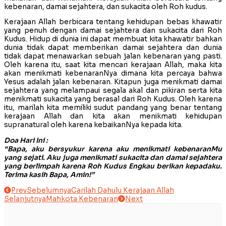
kebenaran, damai sejahtera, dan sukacita oleh Roh kudus.
Kerajaan Allah berbicara tentang kehidupan bebas khawatir
yang penuh dengan damai sejahtera dan sukacita dari Roh
Kudus. Hidup di dunia ini dapat membuat kita khawatir bahkan
dunia tidak dapat memberikan damai sejahtera dan dunia
tidak dapat menawarkan sebuah jalan kebenaran yang pasti.
Oleh karena itu, saat kita mencari kerajaan Allah, maka kita
akan menikmati kebenaranNya dimana kita percaya bahwa
Yesus adalah jalan kebenaran. Kitapun juga menikmati damai
sejahtera yang melampaui segala akal dan pikiran serta kita
menikmati sukacita yang berasal dari Roh Kudus. Oleh karena
itu, marilah kita memiliki sudut pandang yang benar tentang
kerajaan Allah dan kita akan menikmati kehidupan
supranatural oleh karena kebaikanNya kepada kita.
Doa Hari Ini :
“Bapa, aku bersyukur karena aku menikmati kebenaranMu
yang sejati. Aku juga menikmati sukacita dan damai sejahtera
yang berlimpah karena Roh Kudus Engkau berikan kepadaku.
Terima kasih Bapa, Amin!”
Prev
Sebelumnya
Carilah Dahulu Kerajaan Allah
Selanjutnya
Mahkota Kebenaran
Next