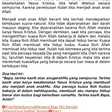
keselamatan Yesus Kristus, kita telah ditebus secara
sempurna. Karena penebusan itulah kita menjadi anak anak
Allah.
Menjadi anak anak Allah berarti kita berhak mendapatkan
kehidupan supra-natural. Kita tidak diperanakkan dari darah
maupun daging. Kita diperanakkan karena Roh Allah melalui
karya Yesus Kristus. Dengan demikian, saat kita percaya, kita
mengaktifkan kuasa Roh Allah bekerja di dalam dan melalui
kita. Kuasa Roh Allah membuat kita dapat hidup benar. Kuasa
Roh Allah membuat kita hidup kudus. Kuasa Roh Allah
membuat kita hidup taat. Itulah hak istimewa yang kita terima
saat kita percaya kepada Dia yang mengasihi kita. Oleh karena
itu, taruhlah keyakinan kita di dalam Kristus maka kita akan
menikmati kuasaNya yang bekerja secara luar biasa di dalam
kehidupan kita.
Doa Hari Ini :
“Bapa, terima kasih atas anugerahMu yang sempurna. Terima
kasih atas karya keselamatan Yesus Kristus yang membuat
aku menjadi anak anakMu. Aku percaya kuasa Roh Kudus
bekerja di dalam kehidupanku, membuat aku mampu hidup
benar dan kudus bagi kemuliaan namaMu. Terima kasih Bapa,
Amin!”
Prev
Sebelumnya
Menang Atas Diri Sendiri
Selanjutnya
Jadilah Tenang
Next