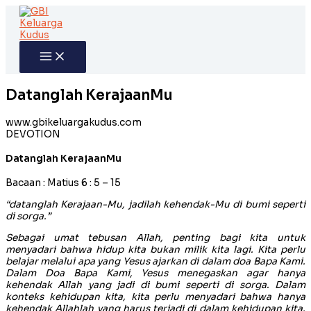
Skip
to
content
Datanglah KerajaanMu
www.gbikeluargakudus.com
DEVOTION
Datanglah KerajaanMu
Bacaan : Matius 6 : 5 – 15
“datanglah Kerajaan-Mu, jadilah kehendak-Mu di bumi seperti
di sorga.”
Sebagai umat tebusan Allah, penting bagi kita untuk
menyadari bahwa hidup kita bukan milik kita lagi. Kita perlu
belajar melalui apa yang Yesus ajarkan di dalam doa Bapa Kami.
Dalam Doa Bapa Kami, Yesus menegaskan agar hanya
kehendak Allah yang jadi di bumi seperti di sorga. Dalam
konteks kehidupan kita, kita perlu menyadari bahwa hanya
kehendak Allahlah yang harus terjadi di dalam kehidupan kita.