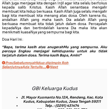
Allah juga menjagai kita dengan Injil agar kita selalu berfokus
kepada salib Kristus. Kasih Allah senantiasa mengalir
membuat kita hidup berkuasa. Kasih Allah juga selalu mengalir
bagi kita membuat kita menang atas dosa. Oleh karena itu,
andalkan Allah yang maha kasih. Dia adalah Allah yang
berkuasa membuat kita tidak jatuh dalam dosa. Percayalah
kepadaNya dan bertindaklah karena Dia maka kita akan
menikmati kuasaNya yang sempurna bagi kita.
Doa Hari Ini :
“Bapa, terima kasih atas anugerahMu yang sempurna. Aku
percaya Engkau menjagai kehidupanku untuk aku tidak
terjatuh dalam dosa. Terima kasih Bapa, Amin!”
Prev
Sebelumnya
Hidup dipimpin Roh
Selanjutnya
Ada Tertulis….
Next
GBI Keluarga Kudus
Jl. Mayor Kusmanto No.12A, Rendeng, Kec. Kota
Kudus, Kabupaten Kudus, Jawa Tengah 59311
Telp.
: (0291) 431474