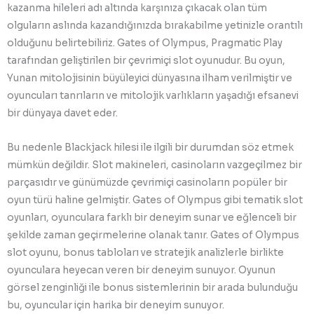
kazanma hileleri adı altında karşınıza çıkacak olan tüm
olguların aslında kazandığınızda bırakabilme yetinizle orantılı
olduğunu belirtebiliriz. Gates of Olympus, Pragmatic Play
tarafından geliştirilen bir çevrimiçi slot oyunudur. Bu oyun,
Yunan mitolojisinin büyüleyici dünyasına ilham verilmiştir ve
oyuncuları tanrıların ve mitolojik varlıkların yaşadığı efsanevi
bir dünyaya davet eder.
Bu nedenle Blackjack hilesi ile ilgili bir durumdan söz etmek
mümkün değildir. Slot makineleri, casinoların vazgeçilmez bir
parçasıdır ve günümüzde çevrimiçi casinoların popüler bir
oyun türü haline gelmiştir. Gates of Olympus gibi tematik slot
oyunları, oyunculara farklı bir deneyim sunar ve eğlenceli bir
şekilde zaman geçirmelerine olanak tanır. Gates of Olympus
slot oyunu, bonus tabloları ve stratejik analizlerle birlikte
oyunculara heyecan veren bir deneyim sunuyor. Oyunun
görsel zenginliği ile bonus sistemlerinin bir arada bulunduğu
bu, oyuncular için harika bir deneyim sunuyor.