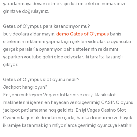
yararlanmaya devam etmek için lütfen telefon numaranızı
giriniz ve doğrulayınız.
Gates of Olympus para kazandırıyor mu?
bu videolara aldanmayın.
demo Gates of Olympus
bahis
sitelerinin reklamını yapmak için çekilen videolar. o oyuncular
gerçek paralarla oynamıyor. bahis sitelerinin reklamını
yaparken youtube geliri elde ediyorlar. iki tarafta kazançlı
çıkıyor.
Gates of Olympus slot oyunu nedir?
Jackpot hangi oyun?
En yeni muhteşem Vegas slotlarını ve en iyi klasik slot
makinelerini içeren en heyecan verici çevrimiçi CASINO oyunu
jackpot patlamasına hoş geldiniz! En iyi Vegas Casino Slot
Oyununda günlük döndürme çarkı, harika döndürme ve büyük
ikramiye kazanmak için milyonlarca çevrimiçi oyuncuya katılın!