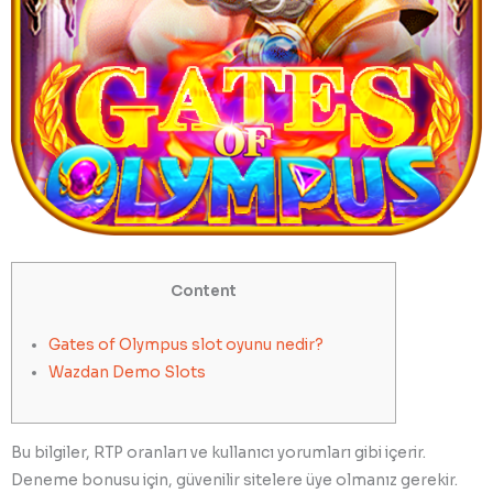
Content
Gates of Olympus slot oyunu nedir?
Wazdan Demo Slots
Bu bilgiler, RTP oranları ve kullanıcı yorumları gibi içerir.
Deneme bonusu için, güvenilir sitelere üye olmanız gerekir.