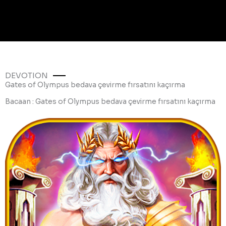
DEVOTION
Gates of Olympus bedava çevirme fırsatını kaçırma
Bacaan : Gates of Olympus bedava çevirme fırsatını kaçırma