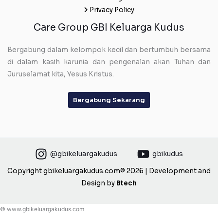
Privacy Policy
Care Group GBI Keluarga Kudus
Bergabung dalam kelompok kecil dan bertumbuh bersama
di dalam kasih karunia dan pengenalan akan Tuhan dan
Juruselamat kita, Yesus Kristus.
Bergabung Sekarang
@gbikeluargakudus
gbikudus
Copyright gbikeluargakudus.com© 2026 | Development and
Design by
Btech
© www.gbikeluargakudus.com