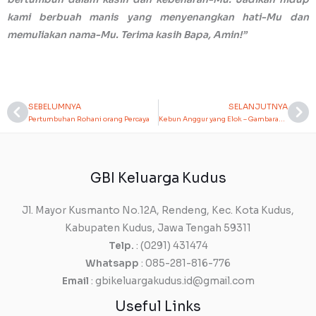
kami berbuah manis yang menyenangkan hati-Mu dan
memuliakan nama-Mu. Terima kasih Bapa, Amin!”
SEBELUMNYA
SELANJUTNYA
Prev
Ne
Pertumbuhan Rohani orang Percaya
Kebun Anggur yang Elok – Gambaran Gereja Tuhan
GBI Keluarga Kudus
Jl. Mayor Kusmanto No.12A, Rendeng, Kec. Kota Kudus,
Kabupaten Kudus, Jawa Tengah 59311
Telp.
: (0291) 431474
Whatsapp
: 085-281-816-776
Email
: gbikeluargakudus.id@gmail.com
Useful Links