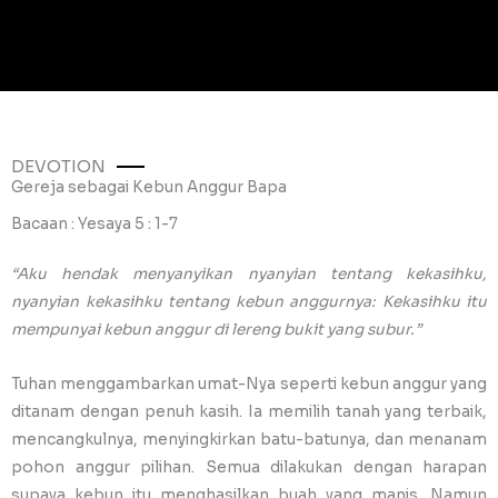
DEVOTION
Gereja sebagai Kebun Anggur Bapa
Bacaan : Yesaya 5 : 1-7
“Aku hendak menyanyikan nyanyian tentang kekasihku,
nyanyian kekasihku tentang kebun anggurnya: Kekasihku itu
mempunyai kebun anggur di lereng bukit yang subur.”
Tuhan menggambarkan umat-Nya seperti kebun anggur yang
ditanam dengan penuh kasih. Ia memilih tanah yang terbaik,
mencangkulnya, menyingkirkan batu-batunya, dan menanam
pohon anggur pilihan. Semua dilakukan dengan harapan
supaya kebun itu menghasilkan buah yang manis. Namun