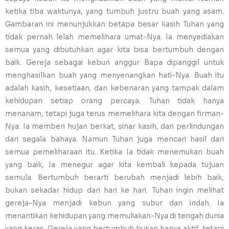
ketika tiba waktunya, yang tumbuh justru buah yang asam.
Gambaran ini menunjukkan betapa besar kasih Tuhan yang
tidak pernah lelah memelihara umat-Nya. Ia menyediakan
semua yang dibutuhkan agar kita bisa bertumbuh dengan
baik. Gereja sebagai kebun anggur Bapa dipanggil untuk
menghasilkan buah yang menyenangkan hati-Nya. Buah itu
adalah kasih, kesetiaan, dan kebenaran yang tampak dalam
kehidupan setiap orang percaya. Tuhan tidak hanya
menanam, tetapi juga terus memelihara kita dengan firman-
Nya. Ia memberi hujan berkat, sinar kasih, dan perlindungan
dari segala bahaya. Namun Tuhan juga mencari hasil dari
semua pemeliharaan itu. Ketika Ia tidak menemukan buah
yang baik, Ia menegur agar kita kembali kepada tujuan
semula. Bertumbuh berarti berubah menjadi lebih baik,
bukan sekadar hidup dari hari ke hari. Tuhan ingin melihat
gereja-Nya menjadi kebun yang subur dan indah. Ia
menantikan kehidupan yang memuliakan-Nya di tengah dunia
yang keras. Gereja yang bertumbuh bukan hanya aktif, tetapi