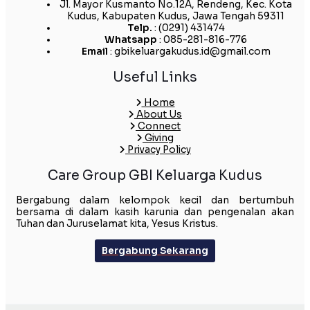
Jl. Mayor Kusmanto No.12A, Rendeng, Kec. Kota
Kudus, Kabupaten Kudus, Jawa Tengah 59311
Telp.
: (0291) 431474
Whatsapp
: 085-281-816-776
Email
: gbikeluargakudus.id@gmail.com
Useful Links
Home
About Us
Connect
Giving
Privacy Policy
Care Group GBI Keluarga Kudus
Bergabung dalam kelompok kecil dan bertumbuh
bersama di dalam kasih karunia dan pengenalan akan
Tuhan dan Juruselamat kita, Yesus Kristus.
Bergabung Sekarang