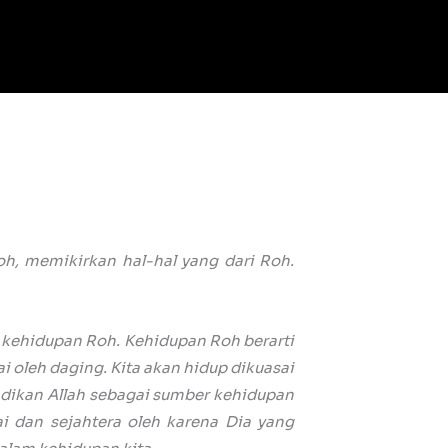
h, memikirkan hal-hal yang dari Roh.
u kehidupan Roh. Kehidupan Roh berarti
 oleh daging. Kita akan hidup dikuasai
dikan Allah sebagai sumber kehidupan
 dan sejahtera oleh karena Dia yang