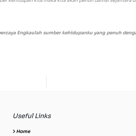
umber kehidupan kita maka kita akan penuh damai sejahtera 
ercaya Engkaulah sumber kehidupanku yang penuh dengan
Useful Links
Home