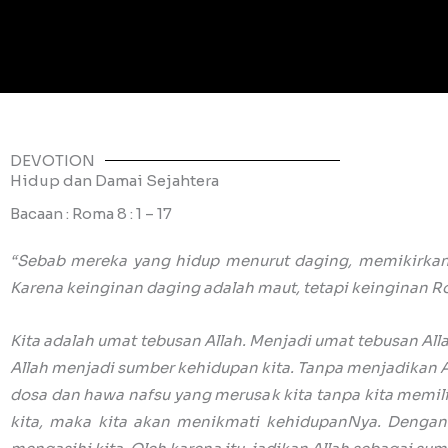
DEVOTION
Hidup dan Damai Sejahtera
Bacaan : Roma 8 : 1 – 17
“Sebab mereka yang hidup menurut daging, memikirkan 
Karena keinginan daging adalah maut, tetapi keinginan R
Kita adalah umat tebusan Allah. Menjadi umat tebusan All
Allah menjadi sumber kehidupan kita. Tanpa menjadikan Al
dosa dan hawa nafsu yang merusak kita tanpa kita memi
kita, maka kita akan menikmati kehidupanNya. Dengan