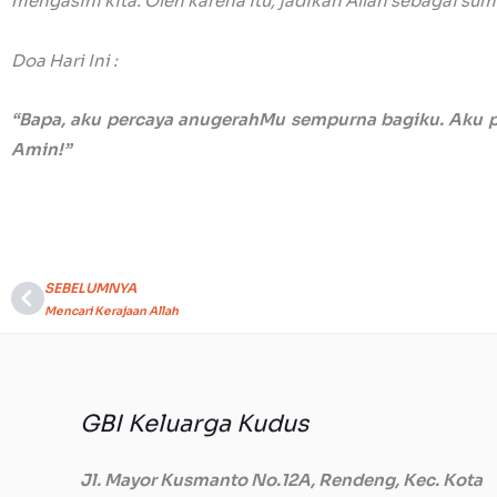
mengasihi kita. Oleh karena itu, jadikan Allah sebagai s
Doa Hari Ini :
“Bapa, aku percaya anugerahMu sempurna bagiku. Aku p
Amin!”
SEBELUMNYA
Prev
Mencari Kerajaan Allah
GBI Keluarga Kudus
Jl. Mayor Kusmanto No.12A, Rendeng, Kec. Kota