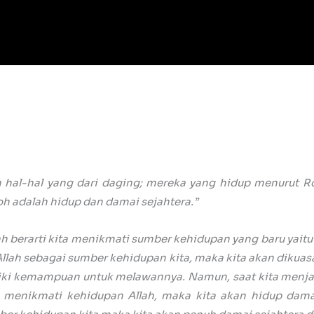
hal-hal yang dari daging; mereka yang hidup menurut Ro
oh adalah hidup dan damai sejahtera.”
ah berarti kita menikmati sumber kehidupan yang baru yait
lah sebagai sumber kehidupan kita, maka kita akan dikuasai
liki kemampuan untuk melawannya. Namun, saat kita menja
 menikmati kehidupan Allah, maka kita akan hidup damai