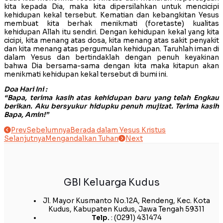
kita kepada Dia, maka kita dipersilahkan untuk mencicipi
kehidupan kekal tersebut. Kematian dan kebangkitan Yesus
membuat kita berhak menikmati (foretaste) kualitas
kehidupan Allah itu sendiri. Dengan kehidupan kekal yang kita
cicipi, kita menang atas dosa, kita menang atas sakit penyakit
dan kita menang atas pergumulan kehidupan. Taruhlah iman di
dalam Yesus dan bertindaklah dengan penuh keyakinan
bahwa Dia bersama-sama dengan kita maka kitapun akan
menikmati kehidupan kekal tersebut di bumi ini.
Doa Hari Ini :
“Bapa, terima kasih atas kehidupan baru yang telah Engkau
berikan. Aku bersyukur hidupku penuh mujizat. Terima kasih
Bapa, Amin!”
Prev
Sebelumnya
Berada dalam Yesus Kristus
Selanjutnya
Mengandalkan Tuhan
Next
GBI Keluarga Kudus
Jl. Mayor Kusmanto No.12A, Rendeng, Kec. Kota
Kudus, Kabupaten Kudus, Jawa Tengah 59311
Telp.
: (0291) 431474