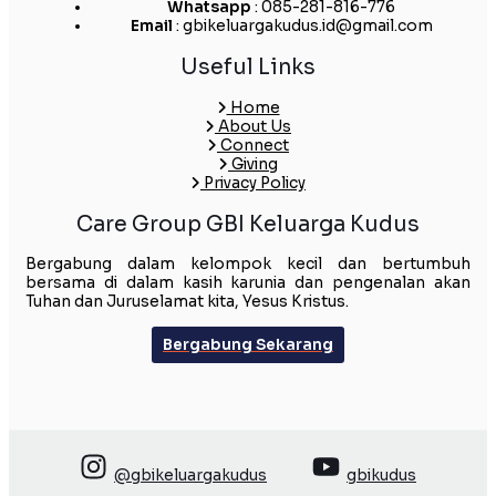
Whatsapp
: 085-281-816-776
Email
: gbikeluargakudus.id@gmail.com
Useful Links
Home
About Us
Connect
Giving
Privacy Policy
Care Group GBI Keluarga Kudus
Bergabung dalam kelompok kecil dan bertumbuh
bersama di dalam kasih karunia dan pengenalan akan
Tuhan dan Juruselamat kita, Yesus Kristus.
Bergabung Sekarang
@gbikeluargakudus
gbikudus