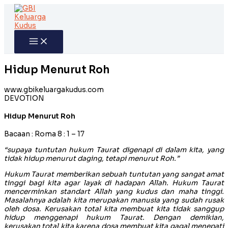
Skip
to
content
Hidup Menurut Roh
www.gbikeluargakudus.com
DEVOTION
Hidup Menurut Roh
Bacaan : Roma 8 : 1 – 17
“supaya tuntutan hukum Taurat digenapi di dalam kita, yang
tidak hidup menurut daging, tetapi menurut Roh.”
Hukum Taurat memberikan sebuah tuntutan yang sangat amat
tinggi bagi kita agar layak di hadapan Allah. Hukum Taurat
mencerminkan standart Allah yang kudus dan maha tinggi.
Masalahnya adalah kita merupakan manusia yang sudah rusak
oleh dosa. Kerusakan total kita membuat kita tidak sanggup
hidup menggenapi hukum Taurat. Dengan demikian,
kerusakan total kita karena dosa membuat kita gagal menepati