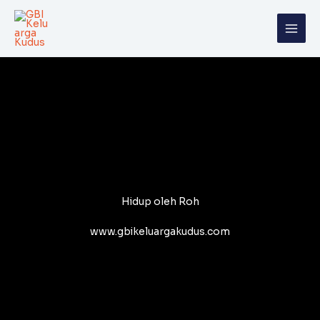
Skip
to
content
Hidup oleh Roh
www.gbikeluargakudus.com