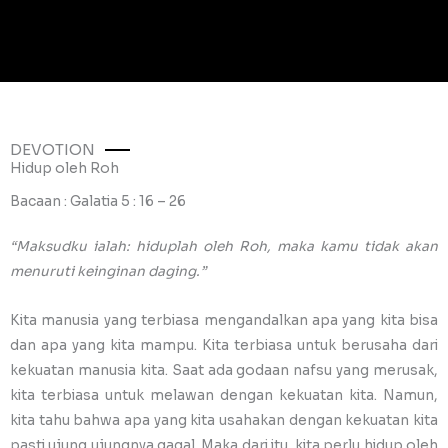
DEVOTION
Hidup oleh Roh
Bacaan : Galatia 5 : 16 – 26
“Maksudku ialah: hiduplah oleh Roh, maka kamu tidak akan
menuruti keinginan daging.”
Kita manusia yang terbiasa mengandalkan apa yang kita bisa
dan apa yang kita mampu. Kita terbiasa untuk berusaha dari
kekuatan manusia kita. Saat ada godaan nafsu yang merusak,
kita terbiasa untuk melawan dengan kekuatan kita. Namun,
kita tahu bahwa apa yang kita usahakan dengan kekuatan kita
pasti ujung ujungnya gagal. Maka dari itu, kita perlu hidup oleh