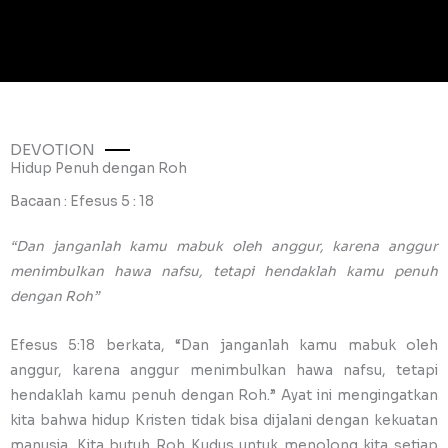
DEVOTION
Hidup Penuh dengan Roh
Bacaan : Efesus 5 : 18
“Dan janganlah kamu mabuk oleh anggur, karena anggur
menimbulkan hawa nafsu, tetapi hendaklah kamu penuh
dengan Roh”
Efesus 5:18 berkata, “Dan janganlah kamu mabuk oleh
anggur, karena anggur menimbulkan hawa nafsu, tetapi
hendaklah kamu penuh dengan Roh.” Ayat ini mengingatkan
kita bahwa hidup Kristen tidak bisa dijalani dengan kekuatan
manusia. Kita butuh Roh Kudus untuk menolong kita setiap