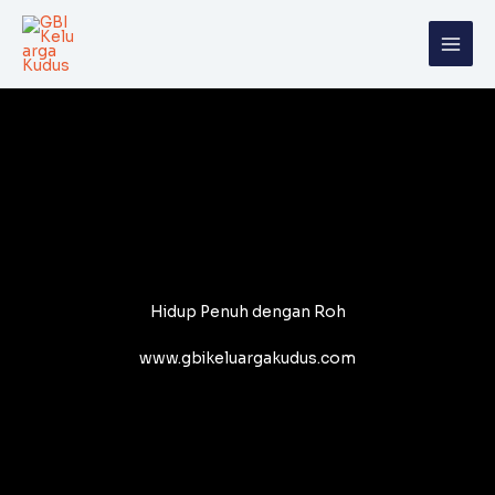
Skip
to
content
Hidup Penuh dengan Roh
www.gbikeluargakudus.com