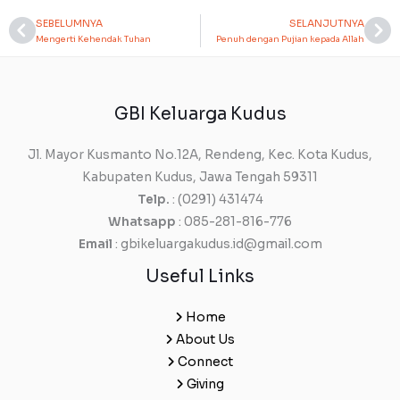
SEBELUMNYA
SELANJUTNYA
Prev
Ne
Mengerti Kehendak Tuhan
Penuh dengan Pujian kepada Allah
GBI Keluarga Kudus
Jl. Mayor Kusmanto No.12A, Rendeng, Kec. Kota Kudus,
Kabupaten Kudus, Jawa Tengah 59311
Telp.
: (0291) 431474
Whatsapp
: 085-281-816-776
Email
: gbikeluargakudus.id@gmail.com
Useful Links
Home
About Us
Connect
Giving