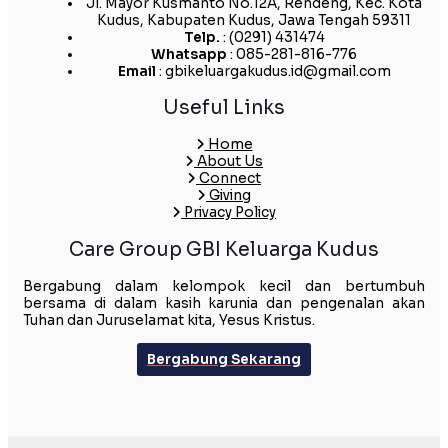
Jl. Mayor Kusmanto No.12A, Rendeng, Kec. Kota
Kudus, Kabupaten Kudus, Jawa Tengah 59311
Telp.
: (0291) 431474
Whatsapp
: 085-281-816-776
Email
: gbikeluargakudus.id@gmail.com
Useful Links
Home
About Us
Connect
Giving
Privacy Policy
Care Group GBI Keluarga Kudus
Bergabung dalam kelompok kecil dan bertumbuh
bersama di dalam kasih karunia dan pengenalan akan
Tuhan dan Juruselamat kita, Yesus Kristus.
Bergabung Sekarang