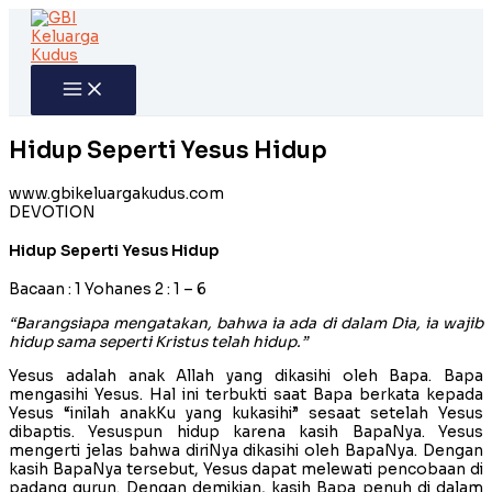
Skip
to
content
Hidup Seperti Yesus Hidup
www.gbikeluargakudus.com
DEVOTION
Hidup Seperti Yesus Hidup
Bacaan : 1 Yohanes 2 : 1 – 6
“Barangsiapa mengatakan, bahwa ia ada di dalam Dia, ia wajib
hidup sama seperti Kristus telah hidup.”
Yesus adalah anak Allah yang dikasihi oleh Bapa. Bapa
mengasihi Yesus. Hal ini terbukti saat Bapa berkata kepada
Yesus “inilah anakKu yang kukasihi” sesaat setelah Yesus
dibaptis. Yesuspun hidup karena kasih BapaNya. Yesus
mengerti jelas bahwa diriNya dikasihi oleh BapaNya. Dengan
kasih BapaNya tersebut, Yesus dapat melewati pencobaan di
padang gurun. Dengan demikian, kasih Bapa penuh di dalam