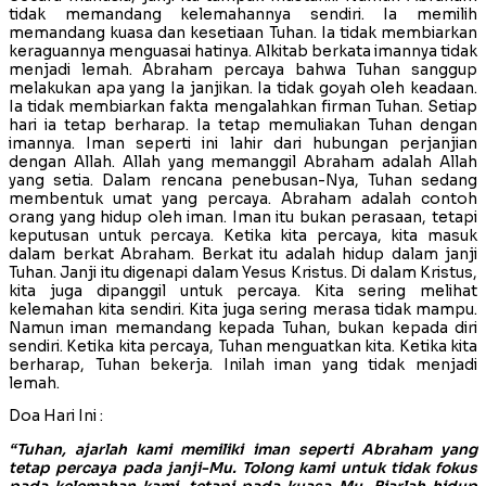
tidak memandang kelemahannya sendiri. Ia memilih
memandang kuasa dan kesetiaan Tuhan. Ia tidak membiarkan
keraguannya menguasai hatinya. Alkitab berkata imannya tidak
menjadi lemah. Abraham percaya bahwa Tuhan sanggup
melakukan apa yang Ia janjikan. Ia tidak goyah oleh keadaan.
Ia tidak membiarkan fakta mengalahkan firman Tuhan. Setiap
hari ia tetap berharap. Ia tetap memuliakan Tuhan dengan
imannya. Iman seperti ini lahir dari hubungan perjanjian
dengan Allah. Allah yang memanggil Abraham adalah Allah
yang setia. Dalam rencana penebusan-Nya, Tuhan sedang
membentuk umat yang percaya. Abraham adalah contoh
orang yang hidup oleh iman. Iman itu bukan perasaan, tetapi
keputusan untuk percaya. Ketika kita percaya, kita masuk
dalam berkat Abraham. Berkat itu adalah hidup dalam janji
Tuhan. Janji itu digenapi dalam Yesus Kristus. Di dalam Kristus,
kita juga dipanggil untuk percaya. Kita sering melihat
kelemahan kita sendiri. Kita juga sering merasa tidak mampu.
Namun iman memandang kepada Tuhan, bukan kepada diri
sendiri. Ketika kita percaya, Tuhan menguatkan kita. Ketika kita
berharap, Tuhan bekerja. Inilah iman yang tidak menjadi
lemah.
Doa Hari Ini :
“Tuhan, ajarlah kami memiliki iman seperti Abraham yang
tetap percaya pada janji-Mu. Tolong kami untuk tidak fokus