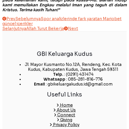
pada kelemahan kami, tetapi pada kuasa-Mu. Biarlah hidup
kami memuliakan Engkau melalui iman yang teguh di dalam
Kristus. Terima kasih Tuhan!”
Prev
Sebelumnya
Spor analizlerinde fark yaratan Mariobet
güncel içerikler
Selanjutnya
Allah Turut Bekerja
Next
GBI Keluarga Kudus
Jl. Mayor Kusmanto No.12A, Rendeng, Kec. Kota
Kudus, Kabupaten Kudus, Jawa Tengah 59311
Telp.
: (0291) 431474
Whatsapp
: 085-281-816-776
Email
: gbikeluargakudus.id@gmail.com
Useful Links
Home
About Us
Connect
Giving
Privacy Policy