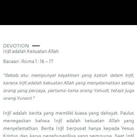
DEVOTION
Injil adalah Kekuatan Allah
Bacaan : Roma 1 : 16 – 17
”Sebab aku mempunyai keyakinan yang kokoh dalam Injil,
karena Injil adalah kekuatan Allah yang menyelamatkan setiap
orang yang percaya, pertama-tama orang Yahudi, tetapi juga
orang Yunani.”
Injil adalah berita yang memiliki kuasa yang dahsyat. Paulus
menegaskan bahwa Injil adalah kekuatan Allah yang
menyelamatkan. Berita Injil berpusat hanya kepada Yesus
Kristus dan karya penebusanNya yang sempurna. Saat Injil