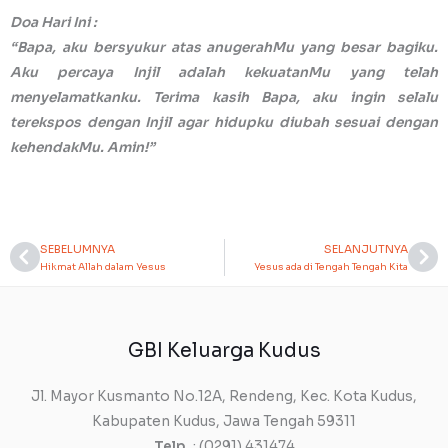
Doa Hari Ini :
“Bapa, aku bersyukur atas anugerahMu yang besar bagiku.
Aku percaya Injil adalah kekuatanMu yang telah
menyelamatkanku. Terima kasih Bapa, aku ingin selalu
terekspos dengan Injil agar hidupku diubah sesuai dengan
kehendakMu. Amin!”
SEBELUMNYA
SELANJUTNYA
Prev
Ne
Hikmat Allah dalam Yesus
Yesus ada di Tengah Tengah Kita
GBI Keluarga Kudus
Jl. Mayor Kusmanto No.12A, Rendeng, Kec. Kota Kudus,
Kabupaten Kudus, Jawa Tengah 59311
Telp.
: (0291) 431474