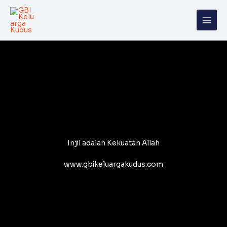
Skip
to
content
Injil adalah Kekuatan Allah
www.gbikeluargakudus.com