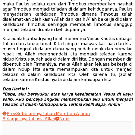
maka Paulus selaku guru dari Timotius memberikan nasihat
agar Timotius menjadi teladan di dalam kehidupannya. Paulus
menyadarkan kehidupan Timotius dimana Timotius telah
diselamatkan oleh kasih Allah dan kasih Allah bekerja di dalam
kehidupan Timotius sehingga membuat Timotius sanggup
menjadi teladan di dalam kehidupannya.
Kita adalah pribadi yang telah menerima Yesus Kristus sebagai
Tuhan dan Juruselamat. Kita hidup di masyarakat luas dan kita
masih tinggal di dalam dunia yang sudah rusak dan semakin
rusak ini. Allah menghendaki kita menjadi teladan karena
hidup Kristus sudah ada di dalam diri kita. Dengan memberi diri
dibentuk oleh FirmanNya, maka Allah akan leluasa bekerja di
dalam hidup kita serta memampukan kita untuk menjadi
teladan di dalam kehidupan kita. Oleh karena itu, jadilah
teladan karena Kristus nyata di dalam kehidupan kita.
Doa Hari Ini :
“Bapa, aku bersyukur atas karya keselamatan Yesus di kayu
salib. Aku percaya Engkau memampukan aku untuk menjadi
teladan di dalam kehidupanku. Terima kasih Bapa, Amin!”
Prev
Sebelumnya
Tuhan Memberi Ajaran
Selanjutnya
Rahasia Allah
Next