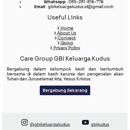
Whatsapp
: 085-281-816-776
Email
: gbikeluargakudus.id@gmail.com
Useful Links
Home
About Us
Connect
Giving
Privacy Policy
Care Group GBI Keluarga Kudus
Bergabung dalam kelompok kecil dan bertumbuh
bersama di dalam kasih karunia dan pengenalan akan
Tuhan dan Juruselamat kita, Yesus Kristus.
Bergabung Sekarang
@gbikeluargakudus
gbikudus