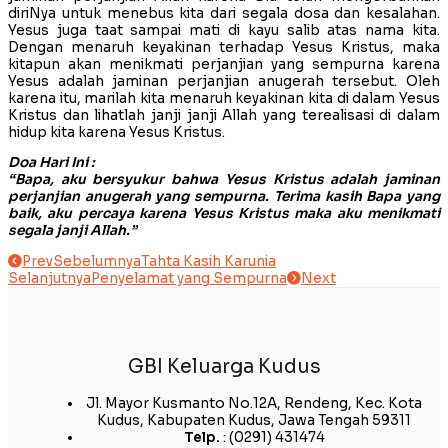
diriNya untuk menebus kita dari segala dosa dan kesalahan.
Yesus juga taat sampai mati di kayu salib atas nama kita.
Dengan menaruh keyakinan terhadap Yesus Kristus, maka
kitapun akan menikmati perjanjian yang sempurna karena
Yesus adalah jaminan perjanjian anugerah tersebut. Oleh
karena itu, marilah kita menaruh keyakinan kita di dalam Yesus
Kristus dan lihatlah janji janji Allah yang terealisasi di dalam
hidup kita karena Yesus Kristus.
Doa Hari Ini :
“Bapa, aku bersyukur bahwa Yesus Kristus adalah jaminan
perjanjian anugerah yang sempurna. Terima kasih Bapa yang
baik, aku percaya karena Yesus Kristus maka aku menikmati
segala janji Allah.”
Prev
Sebelumnya
Tahta Kasih Karunia
Selanjutnya
Penyelamat yang Sempurna
Next
GBI Keluarga Kudus
Jl. Mayor Kusmanto No.12A, Rendeng, Kec. Kota
Kudus, Kabupaten Kudus, Jawa Tengah 59311
Telp.
: (0291) 431474