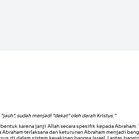
”jauh”, sudah menjadi ”dekat” oleh darah Kristus.”
terbentuk karena janji Allah secara spesifik kepada Abraha
ada Abraham terlaksana dan keturunan Abraham menjadi bangs
 di dalam sistem keyakinan bangsa Israel. Lantas bagaima