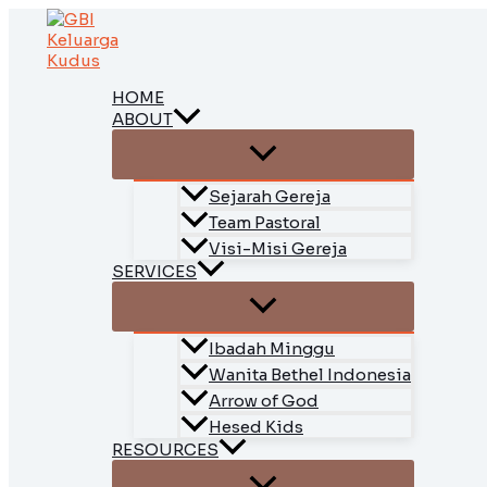
Skip
to
content
HOME
ABOUT
Sejarah Gereja
Team Pastoral
Visi-Misi Gereja
SERVICES
Ibadah Minggu
Wanita Bethel Indonesia
Arrow of God
Hesed Kids
RESOURCES