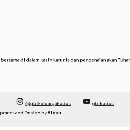
rsama di dalam kasih karunia dan pengenalan akan Tuhan d
@gbikeluargakudus
gbikudus
opment and Design by
Btech