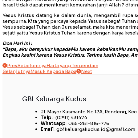
Israel tidak dapat menikmati kemurahan janji Allah ? disi
Yesus Kristus datang ke dalam dunia, mengambil rupa s
sempurna. Kita yang percaya kepada Yesus sebagai Tuhan 
Yesus sebagai Tuhan dan Juruselamat, maka kita menerima 
sejati yaitu Yesus Kristus Tuhan karena dengan karya kese
Doa Hari Ini :
“Bapa, aku bersyukur kepadaMu karena kebaikanMu semp
Engkau kasihi karena Yesus Kristus. Terima kasih Bapa, Am
Prev
Sebelumnya
Harta yang Terpendam
Selanjutnya
Masuk Kepada Bapa
Next
GBI Keluarga Kudus
Jl. Mayor Kusmanto No.12A, Rendeng, Kec
Telp.
: (0291) 431474
Whatsapp
: 085-281-816-776
Email
: gbikeluargakudus.id@gmail.com