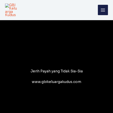
Skip
to
content
Jerih Payah yang Tidak Sia-Sia
www.gbikeluargakudus.com