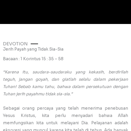
DEVOTION
Jerih Payah yang Tidak Sia-Sia
Bacaan : 1 Korintus 15 : 35 – 58
“Karena itu, saudara-saudaraku yang kekasih, berdirilah
teguh, jangan goyah, dan giatlah selalu dalam pekerjaan
Tuhan! Sebab kamu tahu, bahwa dalam persekutuan dengan
Tuhan jerih payahmu tidak sia-sia.”
Sebagai orang percaya yang telah menerima penebusan
Yesus Kristus, kita perlu menyadari bahwa Allah
memfungsikan kita untuk melayani Dia. Pelayanan adalah
ekspresi yang muncul karena kita telah di tebus. Ada banyak