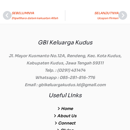
SEBELUMNYA
SELANJUTNYA
Prev
Ne
Dipelihara dalam kekuatan Allah
Ucapan Firman
GBI Keluarga Kudus
Jl. Mayor Kusmanto No.12A, Rendeng, Kec. Kota Kudus,
Kabupaten Kudus, Jawa Tengah 59311
Telp.
: (0291) 431474
Whatsapp
: 085-281-816-776
Email
: gbikeluargakudus.id@gmail.com
Useful Links
Home
About Us
Connect