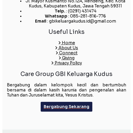
Jl. Mayor Kusmanto No.12A, Rendeng, Kec. Kota
Kudus, Kabupaten Kudus, Jawa Tengah 59311
Telp.
: (0291) 431474
Whatsapp
: 085-281-816-776
Email
: gbikeluargakudus.id@gmail.com
Useful Links
Home
About Us
Connect
Giving
Privacy Policy
Care Group GBI Keluarga Kudus
Bergabung dalam kelompok kecil dan bertumbuh
bersama di dalam kasih karunia dan pengenalan akan
Tuhan dan Juruselamat kita, Yesus Kristus.
Bergabung Sekarang