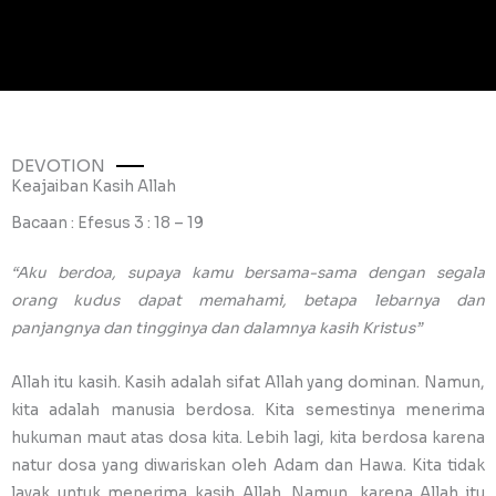
DEVOTION
Keajaiban Kasih Allah
Bacaan : Efesus 3 : 18 – 19
“Aku berdoa, supaya kamu bersama-sama dengan segala
orang kudus dapat memahami, betapa lebarnya dan
panjangnya dan tingginya dan dalamnya kasih Kristus”
Allah itu kasih. Kasih adalah sifat Allah yang dominan. Namun,
kita adalah manusia berdosa. Kita semestinya menerima
hukuman maut atas dosa kita. Lebih lagi, kita berdosa karena
natur dosa yang diwariskan oleh Adam dan Hawa. Kita tidak
layak untuk menerima kasih Allah. Namun, karena Allah itu