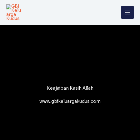
Skip
to
content
Keajaiban Kasih Allah
www.gbikeluargakudus.com