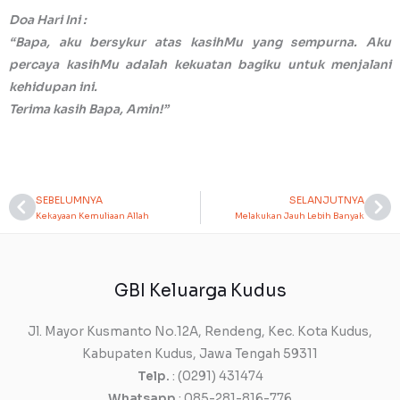
Doa Hari Ini :
“Bapa, aku bersykur atas kasihMu yang sempurna. Aku
percaya kasihMu adalah kekuatan bagiku untuk menjalani
kehidupan ini.
Terima kasih Bapa, Amin!”
SEBELUMNYA
SELANJUTNYA
Prev
Ne
Kekayaan Kemuliaan Allah
Melakukan Jauh Lebih Banyak
GBI Keluarga Kudus
Jl. Mayor Kusmanto No.12A, Rendeng, Kec. Kota Kudus,
Kabupaten Kudus, Jawa Tengah 59311
Telp.
: (0291) 431474
Whatsapp
: 085-281-816-776