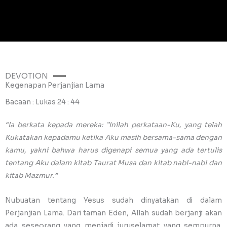
DEVOTION
Kegenapan Perjanjian Lama
Bacaan : Lukas 24 : 44
“Ia berkata kepada mereka: ”Inilah perkataan-Ku, yang telah
Kukatakan kepadamu ketika Aku masih bersama-sama dengan
kamu, yakni bahwa harus digenapi semua yang ada tertulis
tentang Aku dalam kitab Taurat Musa dan kitab nabi-nabi dan
kitab Mazmur.”
Nubuatan tentang Yesus sudah dinyatakan di dalam
Perjanjian Lama. Dari taman Eden, Allah sudah berjanji akan
ada seseorang yang menjadi juruselamat yang sempurna.