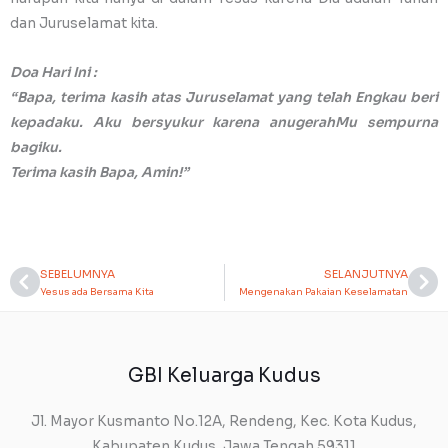
dan Juruselamat kita.
Doa Hari Ini :
“Bapa, terima kasih atas Juruselamat yang telah Engkau beri
kepadaku. Aku bersyukur karena anugerahMu sempurna
bagiku.
Terima kasih Bapa, Amin!”
SEBELUMNYA
SELANJUTNYA
Prev
Ne
Yesus ada Bersama Kita
Mengenakan Pakaian Keselamatan
GBI Keluarga Kudus
Jl. Mayor Kusmanto No.12A, Rendeng, Kec. Kota Kudus,
Kabupaten Kudus, Jawa Tengah 59311