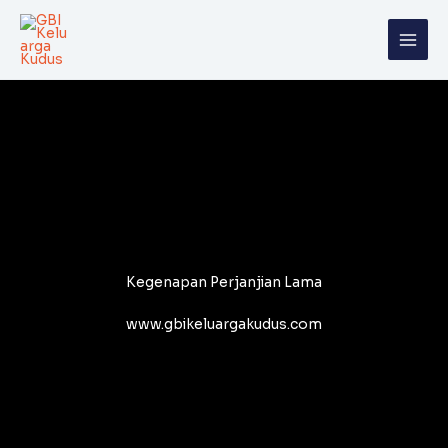
Skip
to
content
Kegenapan Perjanjian Lama
www.gbikeluargakudus.com