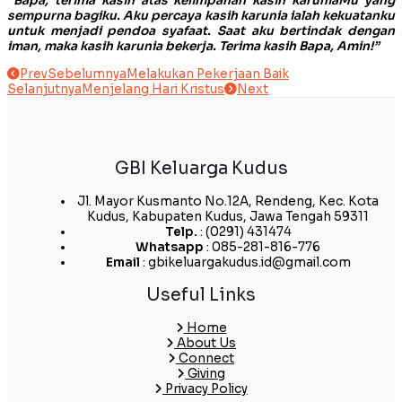
“Bapa, terima kasih atas kelimpahan kasih karuniaMu yang
sempurna bagiku. Aku percaya kasih karunia ialah kekuatanku
untuk menjadi pendoa syafaat. Saat aku bertindak dengan
iman, maka kasih karunia bekerja. Terima kasih Bapa, Amin!”
Prev
Sebelumnya
Melakukan Pekerjaan Baik
Selanjutnya
Menjelang Hari Kristus
Next
GBI Keluarga Kudus
Jl. Mayor Kusmanto No.12A, Rendeng, Kec. Kota
Kudus, Kabupaten Kudus, Jawa Tengah 59311
Telp.
: (0291) 431474
Whatsapp
: 085-281-816-776
Email
: gbikeluargakudus.id@gmail.com
Useful Links
Home
About Us
Connect
Giving
Privacy Policy