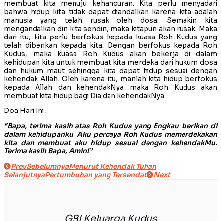
membuat kita menuju kehancuran. Kita perlu menyadari
bahwa hidup kita tidak dapat diandalkan karena kita adalah
manusia yang telah rusak oleh dosa. Semakin kita
mengandalkan diri kita sendiri, maka kitapun akan rusak. Maka
dari itu, kita perlu berfokus kepada kuasa Roh Kudus yang
telah diberikan kepada kita. Dengan berfokus kepada Roh
Kudus, maka kuasa Roh Kudus akan bekerja di dalam
kehidupan kita untuk membuat kita merdeka dari hukum dosa
dan hukum maut sehingga kita dapat hidup sesuai dengan
kehendak Allah. Oleh karena itu, marilah kita hidup berfokus
kepada Allah dan kehendakNya maka Roh Kudus akan
membuat kita hidup bagi Dia dan kehendakNya.
Doa Hari Ini :
“Bapa, terima kasih atas Roh Kudus yang Engkau berikan di
dalam kehidupanku. Aku percaya Roh Kudus memerdekakan
kita dan membuat aku hidup sesuai dengan kehendakMu.
Terima kasih Bapa, Amin!”
Prev
Sebelumnya
Menurut Kehendak Tuhan
Selanjutnya
Pertumbuhan yang Tersendat
Next
GBI Keluarga Kudus