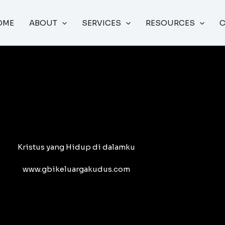
OME
ABOUT
SERVICES
RESOURCES
Kristus yang Hidup di dalamku
www.gbikeluargakudus.com