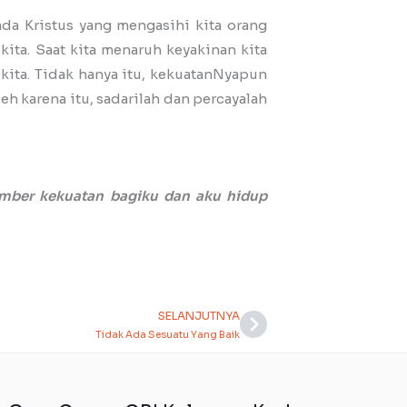
da Kristus yang mengasihi kita orang
ita. Saat kita menaruh keyakinan kita
kita. Tidak hanya itu, kekuatanNyapun
leh karena itu, sadarilah dan percayalah
umber kekuatan bagiku dan aku hidup
SELANJUTNYA
Next
Tidak Ada Sesuatu Yang Baik