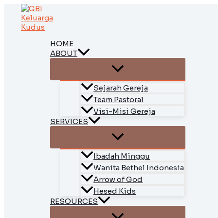
Skip
to
content
HOME
ABOUT
Sejarah Gereja
Team Pastoral
Visi-Misi Gereja
SERVICES
Ibadah Minggu
Wanita Bethel Indonesia
Arrow of God
Hesed Kids
RESOURCES