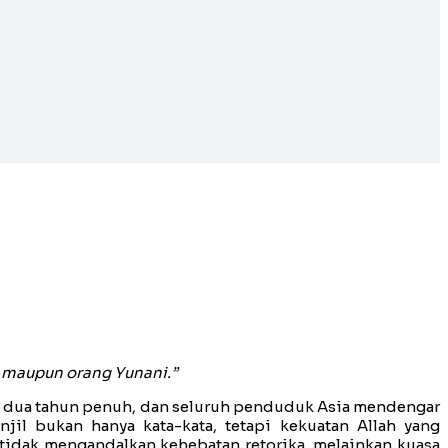
i maupun orang Yunani.”
ama dua tahun penuh, dan seluruh penduduk Asia mendengar
jil bukan hanya kata-kata, tetapi kekuatan Allah yang
 tidak mengandalkan kehebatan retorika, melainkan kuasa