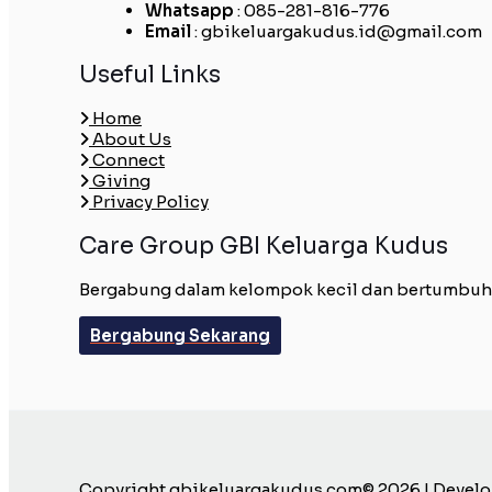
Whatsapp
: 085-281-816-776
Email
: gbikeluargakudus.id@gmail.com
Useful Links
Home
About Us
Connect
Giving
Privacy Policy
Care Group GBI Keluarga Kudus
Bergabung dalam kelompok kecil dan bertumbuh be
Bergabung Sekarang
Copyright gbikeluargakudus.com© 2026 | Devel