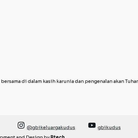
rsama di dalam kasih karunia dan pengenalan akan Tuhan d
@gbikeluargakudus
gbikudus
opment and Design by
Btech