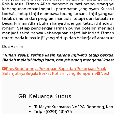
Roh Kudus. Firman Allah menembus hati orang-orang yan
kebangunan rohani sejati—pertobatan yang nyata. Kuasa 
berhala, tetapi Injil membawa terang ke sana. Injil yang s
tidak dimulai dari program manusia, tetapi dari ketaatan
besar. Firman Allah bukan hanya didengar, tetapi dihidup
rohani. Setiap pendengar Firman punya potensi menjadi 
menjadi saksi bahwa kebangunan sejati lahir dari Firma
tetapi pada kuasa Injil yang hidup dan bekerja di antara 
Doa Hari Ini:
“Tuhan Yesus, terima kasih karena Injil-Mu tetap ber
Biarlah melalui hidup kami, banyak orang mengenal kuasa I
Prev
Sebelumnya
Pekerjaan Bapa dan Pekerjaan Anak
Selanjutnya
Segala Berkat Rohani yang Sempurna
Next
GBI Keluarga Kudus
Jl. Mayor Kusmanto No.12A, Rendeng, Kec
Telp.
: (0291) 431474