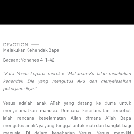
DEVOTION
Melakukan Kehendak Bapa
Bacaan : Yohanes 4 : 1-42
“Kata Yesus kepada mereka: “Makanan-Ku ialah melakukan
kehendak Dia yang mengutus Aku dan menyelesaikan
pekerjaan-Nya.”
Yesus adalah anak Allah yang datang ke dunia untuk
menyelamatkan manusia. Rencana keselamatan tersebut
ialah rencana keselamatan Allah dimana Allah Bapa
mengutus anakNya yang tunggal untuk mati dan bangkit bagi
manusia. Di dalam keseharian Yesus, Yesus memiliki