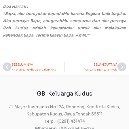
Doa Hari Ini :
“Bapa, aku bersyukur kepadaMu karena Engkau baik bagiku.
Aku percaya Bapa, anugerahMu sempurna dan aku percaya
Roh Kudus adalah kekuatanku untuk aku melakukan
kehendak Bapa. Terima kaasih Bapa, Amin!”
SEBELUMNYA
SELANJUTNYA
Prev
Ne
Kristus yang Hidup di dalam Aku
Roh yang menyala-nyala
GBI Keluarga Kudus
Jl. Mayor Kusmanto No.12A, Rendeng, Kec. Kota Kudus,
Kabupaten Kudus, Jawa Tengah 59311
Telp.
: (0291) 431474
Whatsapp
: 085-281-816-776