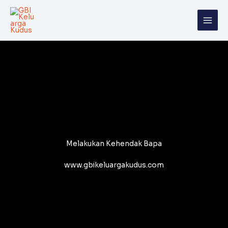
Skip
to
content
Melakukan Kehendak Bapa
www.gbikeluargakudus.com