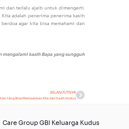
mi dan terlalu ajaib untuk dimengerti.
. Kita adalah penerima penerima kasih
ta berdoa agar kita bisa memahami dan
an mengalami kasih Bapa yang sungguh
SELANJUTNYA
Next
Ada Yang Bisa Memisahkan Kita dari Kasih Kristus
Care Group GBI Keluarga Kudus