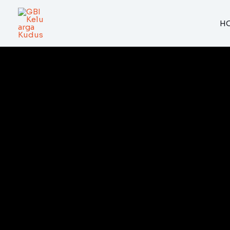
Skip
to
H
content