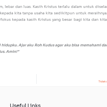
, lebar dan luas. Kasih Kristus terlalu dalam untuk disela
 kepada kita tanpa usaha kita sedikitpun untuk meraihnya
erfokus kepada kasih Kristus yang besar bagi kita dan ki
di hidupku. Ajar aku Roh Kudus agar aku bisa memahami d
dus. Amin!”
Tidak 
Useful Links