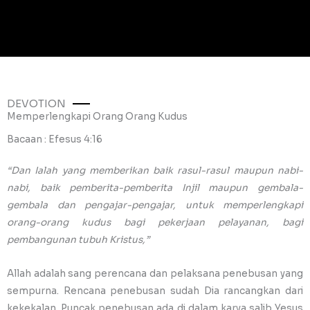
DEVOTION
Memperlengkapi Orang Orang Kudus
Bacaan : Efesus 4:16
“Dan Ialah yang memberikan baik rasul-rasul maupun nabi-
nabi, baik pemberita-pemberita Injil maupun gembala-
gembala dan pengajar-pengajar, untuk memperlengkapi
orang-orang kudus bagi pekerjaan pelayanan, bagi
pembangunan tubuh Kristus,”
Allah adalah sang perencana dan pelaksana penebusan yang
sempurna. Rencana penebusan sudah Dia rancangkan dari
kekekalan. Puncak penebusan ada di dalam karya salib Yesus