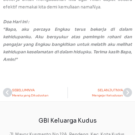
efektif memakai kita demi kemuliaan namaNya.
Doa Hari Ini :
“Bapa, aku percaya Engkau terus bekerja di dalam
kehidupanku. Aku bersyukur atas pemimpin rohani dan
pengajar yang Engkau bangkitkan untuk melatih aku melihat
kehidupan keselamatan di dalam hidupku. Terima kasih Bapa,
Amin!”
SEBELUMNYA
SELANJUTNYA
Prev
Ne
Mereka yang Dikuduskan
Mengejar Kekudusan
GBI Keluarga Kudus
Jl. Mayor Kusmanto No.12A, Rendeng, Kec. Kota Kudus,