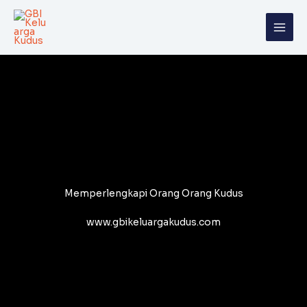
Skip
to
content
Memperlengkapi Orang Orang Kudus
www.gbikeluargakudus.com