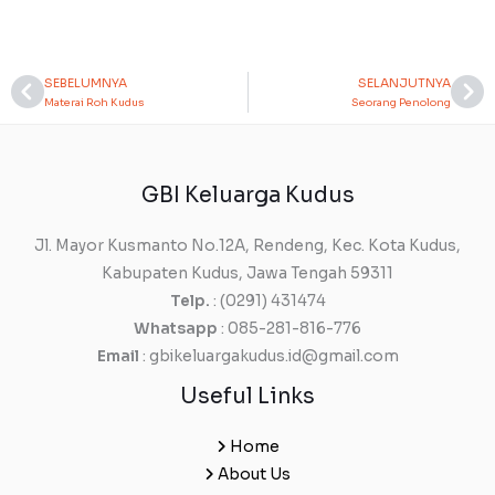
SEBELUMNYA
SELANJUTNYA
Prev
Ne
Materai Roh Kudus
Seorang Penolong
GBI Keluarga Kudus
Jl. Mayor Kusmanto No.12A, Rendeng, Kec. Kota Kudus,
Kabupaten Kudus, Jawa Tengah 59311
Telp.
: (0291) 431474
Whatsapp
: 085-281-816-776
Email
: gbikeluargakudus.id@gmail.com
Useful Links
Home
About Us