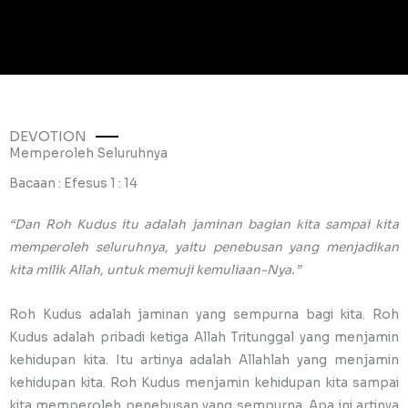
DEVOTION
Memperoleh Seluruhnya
Bacaan : Efesus 1 : 14
“Dan Roh Kudus itu adalah jaminan bagian kita sampai kita
memperoleh seluruhnya, yaitu penebusan yang menjadikan
kita milik Allah, untuk memuji kemuliaan-Nya.”
Roh Kudus adalah jaminan yang sempurna bagi kita. Roh
Kudus adalah pribadi ketiga Allah Tritunggal yang menjamin
kehidupan kita. Itu artinya adalah Allahlah yang menjamin
kehidupan kita. Roh Kudus menjamin kehidupan kita sampai
kita memperoleh penebusan yang sempurna. Apa ini artinya