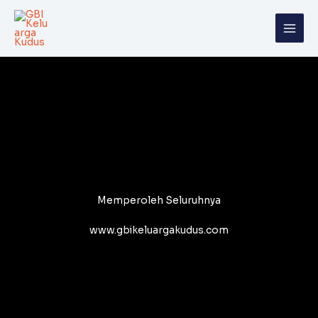
Skip
to
content
Memperoleh Seluruhnya
www.gbikeluargakudus.com