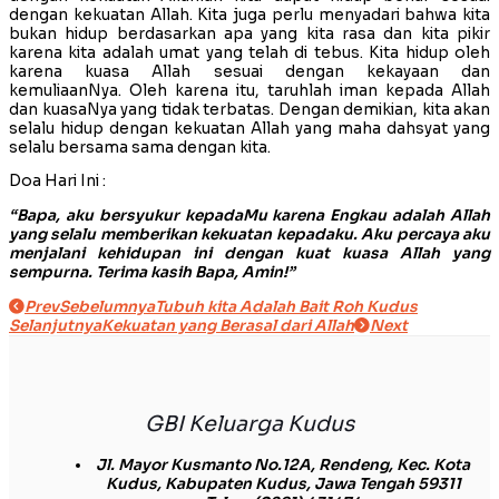
dengan kekuatan Allah. Kita juga perlu menyadari bahwa kita
bukan hidup berdasarkan apa yang kita rasa dan kita pikir
karena kita adalah umat yang telah di tebus. Kita hidup oleh
karena kuasa Allah sesuai dengan kekayaan dan
kemuliaanNya. Oleh karena itu, taruhlah iman kepada Allah
dan kuasaNya yang tidak terbatas. Dengan demikian, kita akan
selalu hidup dengan kekuatan Allah yang maha dahsyat yang
selalu bersama sama dengan kita.
Doa Hari Ini :
“Bapa, aku bersyukur kepadaMu karena Engkau adalah Allah
yang selalu memberikan kekuatan kepadaku. Aku percaya aku
menjalani kehidupan ini dengan kuat kuasa Allah yang
sempurna. Terima kasih Bapa, Amin!”
Prev
Sebelumnya
Tubuh kita Adalah Bait Roh Kudus
Selanjutnya
Kekuatan yang Berasal dari Allah
Next
GBI Keluarga Kudus
Jl. Mayor Kusmanto No.12A, Rendeng, Kec. Kota
Kudus, Kabupaten Kudus, Jawa Tengah 59311