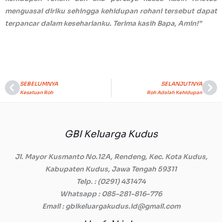
menguasai diriku sehingga kehidupan rohani tersebut dapat
terpancar dalam keseharianku. Terima kasih Bapa, Amin!”
SEBELUMNYA
SELANJUTNYA
Prev
Ne
Kesatuan Roh
Roh Adalah Kehidupan
GBI Keluarga Kudus
Jl. Mayor Kusmanto No.12A, Rendeng, Kec. Kota Kudus,
Kabupaten Kudus, Jawa Tengah 59311
Telp.
: (0291) 431474
Whatsapp
: 085-281-816-776
Email
: gbikeluargakudus.id@gmail.com