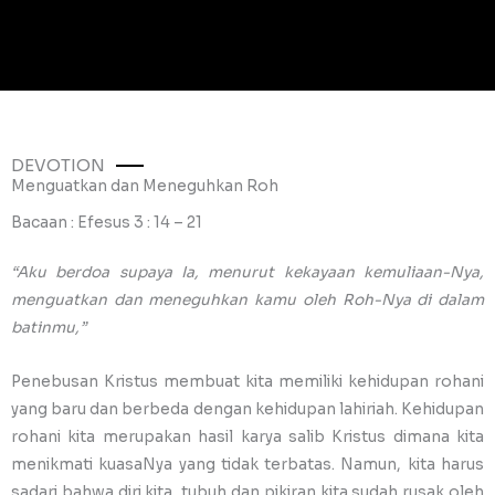
DEVOTION
Menguatkan dan Meneguhkan Roh
Bacaan : Efesus 3 : 14 – 21
“Aku berdoa supaya Ia, menurut kekayaan kemuliaan-Nya,
menguatkan dan meneguhkan kamu oleh Roh-Nya di dalam
batinmu,”
Penebusan Kristus membuat kita memiliki kehidupan rohani
yang baru dan berbeda dengan kehidupan lahiriah. Kehidupan
rohani kita merupakan hasil karya salib Kristus dimana kita
menikmati kuasaNya yang tidak terbatas. Namun, kita harus
sadari bahwa diri kita, tubuh dan pikiran kita sudah rusak oleh