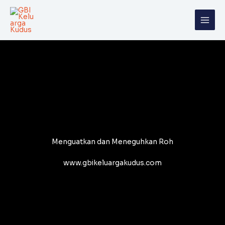
Skip
to
content
Menguatkan dan Meneguhkan Roh
www.gbikeluargakudus.com