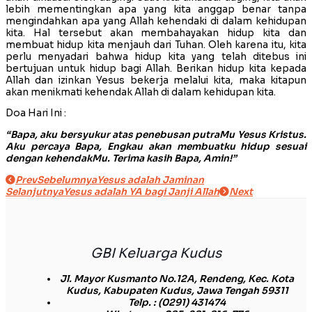
lebih mementingkan apa yang kita anggap benar tanpa
mengindahkan apa yang Allah kehendaki di dalam kehidupan
kita. Hal tersebut akan membahayakan hidup kita dan
membuat hidup kita menjauh dari Tuhan. Oleh karena itu, kita
perlu menyadari bahwa hidup kita yang telah ditebus ini
bertujuan untuk hidup bagi Allah. Berikan hidup kita kepada
Allah dan izinkan Yesus bekerja melalui kita, maka kitapun
akan menikmati kehendak Allah di dalam kehidupan kita.
Doa Hari Ini :
“Bapa, aku bersyukur atas penebusan putraMu Yesus Kristus.
Aku percaya Bapa, Engkau akan membuatku hidup sesuai
dengan kehendakMu. Terima kasih Bapa, Amin!”
Prev
Sebelumnya
Yesus adalah Jaminan
Selanjutnya
Yesus adalah YA bagi Janji Allah
Next
GBI Keluarga Kudus
Jl. Mayor Kusmanto No.12A, Rendeng, Kec. Kota
Kudus, Kabupaten Kudus, Jawa Tengah 59311
Telp.
: (0291) 431474